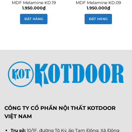
MDF Melamine KD.19
MDF Melamine KD.09
1.950.000
₫
1.950.000
₫
ĐẶT HÀNG
ĐẶT HÀNG
CÔNG TY CỔ PHẦN NỘI THẤT KOTDOOR
VIỆT NAM
Trụ sở:
10/1F, đường Tô Ký, ấp Tam Đông, Xã Đông