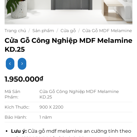
Trang chủ
/
Sản phẩm
/
Cửa gỗ
/
Cửa Gỗ MDF Melamine
Cửa Gỗ Công Nghiệp MDF Melamine
KD.25
1.950.000
₫
Mã Sản
Cửa Gỗ Công Nghiệp MDF Melamine
Phẩm:
KD.25
Kích Thước:
900 X 2200
Bảo Hành:
1 năm
Lưu ý:
Cửa gỗ mdf melamine an cường tính theo