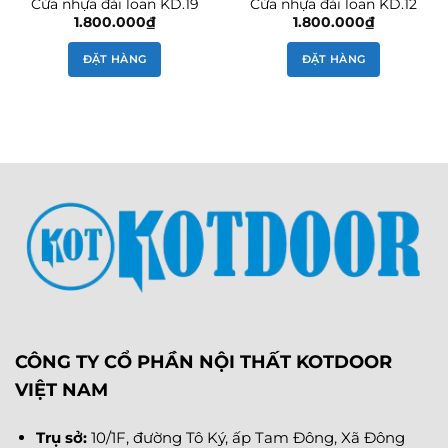
Cửa nhựa đài loan KD.19
Cửa nhựa đài loan KD.12
1.800.000
₫
1.800.000
₫
ĐẶT HÀNG
ĐẶT HÀNG
CÔNG TY CỔ PHẦN NỘI THẤT KOTDOOR
VIỆT NAM
Trụ sở:
10/1F, đường Tô Ký, ấp Tam Đông, Xã Đông