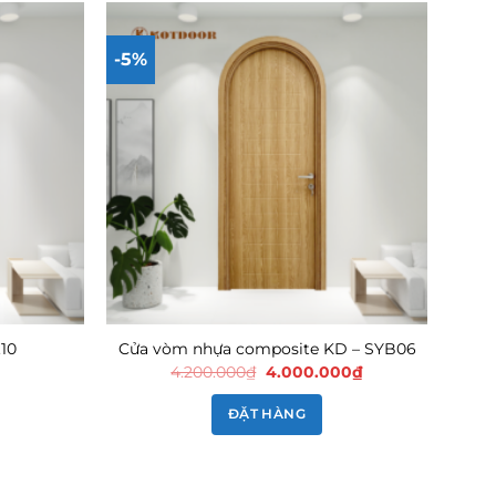
-5%
.10
Cửa vòm nhựa composite KD – SYB06
Giá
Giá
4.200.000
₫
4.000.000
₫
gốc
hiện
là:
tại
ĐẶT HÀNG
4.200.000₫.
là:
4.000.000₫.