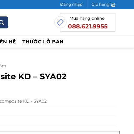
Đăng nhập
Giỏ hàng
Mua hàng online
088.621.9955
IÊN HỆ
THƯỚC LỖ BAN
Vòm
ite KD – SYA02
á
ện
composite KD - SYA02
300.000₫.