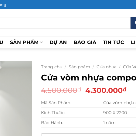
ống
ỆU
SẢN PHẨM
DỰ ÁN
BÁO GIÁ
TIN TỨC
L
Trang chủ
/
Sản phẩm
/
Cửa nhựa
/
Cửa 
Cửa vòm nhựa compos
Giá
Gi
4.500.000
4.300.000
₫
₫
gốc
hi
Mã Sản Phẩm:
Cửa vòm nhựa 
là:
tại
4.500.000₫.
là:
Kích Thước:
900 X 2200
4.
Bảo Hành:
1 năm