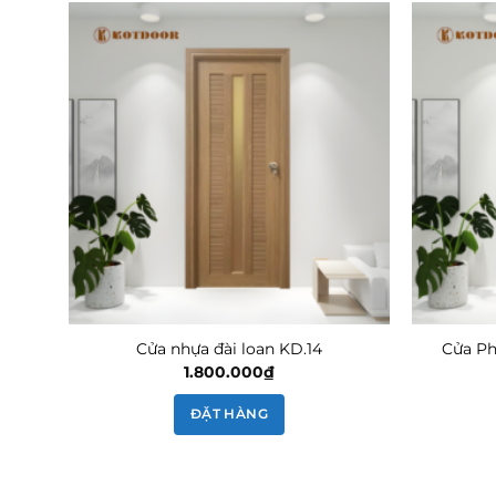
YA01
Cửa nhựa đài loan KD.14
Cửa Ph
á
1.800.000
₫
ện
ĐẶT HÀNG
300.000₫.