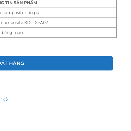
G TIN SẢN PHẨM
 composite sơn pu
 composite KD – SYA02
o bảng màu
ượng
ĐẶT HÀNG
r gỗ