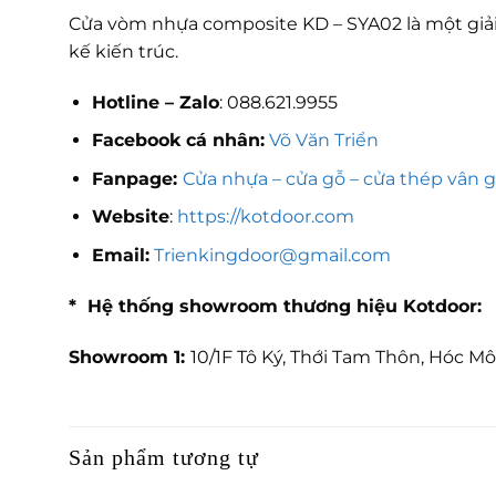
Cửa vòm nhựa composite KD – SYA02 là một giải 
kế kiến trúc.
Hotline – Zalo
: 088.621.9955
Facebook cá nhân:
Võ Văn Triển
Fanpage:
Cửa nhựa – cửa gỗ – cửa thép vân 
Website
:
https://kotdoor.com
Email:
Trienkingdoor@gmail.com
* Hệ thống showroom thương hiệu Kotdoor:
Showroom 1:
10/1F Tô Ký, Thới Tam Thôn, Hóc M
Sản phẩm tương tự