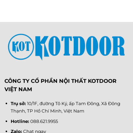
CÔNG TY CỔ PHẦN NỘI THẤT KOTDOOR
VIỆT NAM
Trụ sở:
10/1F, đường Tô Ký, ấp Tam Đông, Xã Đông
Thạnh, TP Hồ Chí Minh, Việt Nam
Hotline:
088.621.9955
Zalo:
Chat ngay