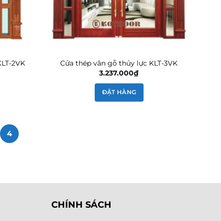
KLT-2VK
Cửa thép vân gỗ thủy lực KLT-3VK
3.237.000
₫
ĐẶT HÀNG
4
CHÍNH SÁCH