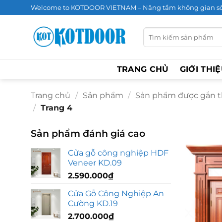
Bỏ
Welcome to KOTDOOR VIETNAM – Nâng tầm không gian s
qua
nội
Tìm
kiếm:
dung
TRANG CHỦ
GIỚI THI
Trang chủ
/
Sản phẩm
/
Sản phẩm được gắn th
/
Trang 4
Sản phẩm đánh giá cao
Cửa gỗ công nghiệp HDF
Veneer KD.09
2.590.000
₫
Cửa Gỗ Công Nghiệp An
Cường KD.19
2.700.000
₫