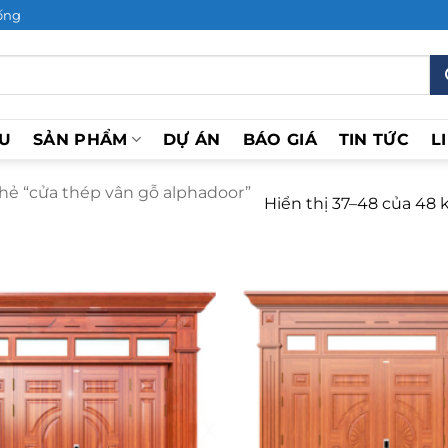
ống
ỆU
SẢN PHẨM
DỰ ÁN
BÁO GIÁ
TIN TỨC
L
ẻ “cửa thép vân gỗ alphadoor”
Hiển thị 37–48 của 48 