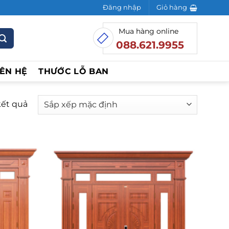
Đăng nhập
Giỏ hàng
Mua hàng online
088.621.9955
IÊN HỆ
THƯỚC LỖ BAN
kết quả