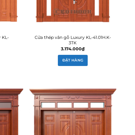
 KL-
Cửa thép vân gỗ Luxury KL-41.01H.K-
3TK
3.174.000
₫
ĐẶT HÀNG