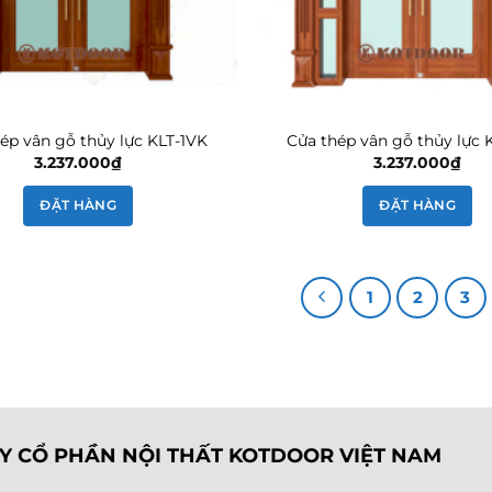
ép vân gỗ thủy lực KLT-1VK
Cửa thép vân gỗ thủy lực 
3.237.000
₫
3.237.000
₫
ĐẶT HÀNG
ĐẶT HÀNG
1
2
3
Y CỔ PHẦN NỘI THẤT KOTDOOR VIỆT NAM