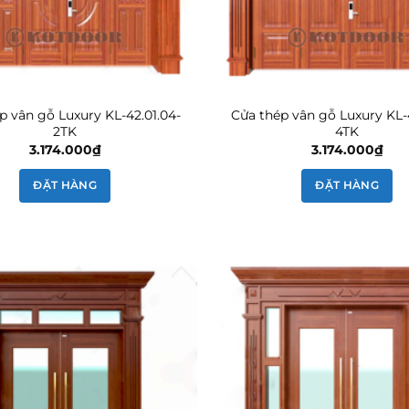
p vân gỗ Luxury KL-42.01.04-
Cửa thép vân gỗ Luxury KL-
2TK
4TK
3.174.000
₫
3.174.000
₫
ĐẶT HÀNG
ĐẶT HÀNG