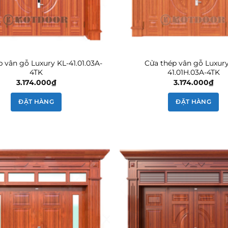
 vân gỗ Luxury KL-41.01.03A-
Cửa thép vân gỗ Luxury
4TK
41.01H.03A-4TK
3.174.000
₫
3.174.000
₫
ĐẶT HÀNG
ĐẶT HÀNG