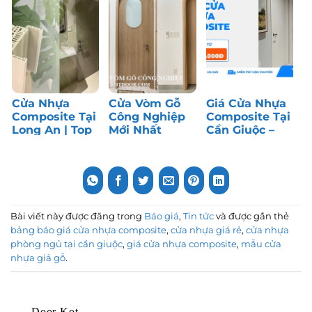
Cửa Nhựa
Cửa Vòm Gỗ
Giá Cửa Nhựa
Composite Tại
Công Nghiệp
Composite Tại
Long An | Top
Mới Nhất
Cần Giuộc –
1 Cửa Phòng
Tháng 7/2026
Long An | Top
Ngủ
1 Cửa Giá Rẻ
Bài viết này được đăng trong
Báo giá
,
Tin tức
và được gắn thẻ
bảng báo giá cửa nhựa composite
,
cửa nhựa giá rẻ
,
cửa nhựa
phòng ngủ tại cần giuộc
,
giá cửa nhựa composite
,
mẫu cửa
nhựa giả gỗ
.
Door Kot