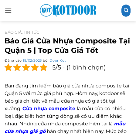
Bỏ
qua
nội
dung
BÁO GIÁ
TIN TỨC
,
Báo Giá Cửa Nhựa Composite Tại
Quận 5 | Top Cửa Giá Tốt
Đăng vào
19/02/2025
bởi
Door Kot
5/5 - (1 bình chọn)
Bạn đang tìm kiếm báo giá cửa nhựa composite tại
Quận 5 với mức giá phù hợp. Hôm nay, kotdoor sẽ
báo giá chi tiết về mẫu cửa nhựa có giá tốt tại
xưởng.
Cửa nhựa composite
là mẫu cửa có nhiều
loại, đặc biệt hơn từng dòng sẽ có ưu điểm khác
nhau. Nhưng cửa nhựa composite hiện tại là
mẫu
cửa nhựa giả gỗ
bán chạy nhất hiện nay. Mức báo