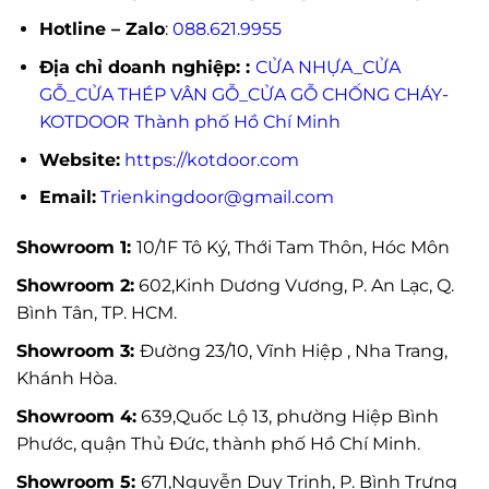
Hotline – Zalo
:
088.621.9955
Địa chỉ doanh nghiệp: :
CỬA NHỰA_CỬA
GỖ_CỬA THÉP VÂN GỖ_CỬA GỖ CHỐNG CHÁY-
KOTDOOR Thành phố Hồ Chí Minh
Website:
https://kotdoor.com
Email:
Trienkingdoor@gmail.com
Showroom 1:
10/1F Tô Ký, Thới Tam Thôn, Hóc Môn
Showroom 2:
602,Kinh Dương Vương, P. An Lạc, Q.
Bình Tân, TP. HCM.
Showroom 3:
Đường 23/10, Vĩnh Hiệp , Nha Trang,
Khánh Hòa.
Showroom 4:
639,Quốc Lộ 13, phường Hiệp Bình
Phước, quận Thủ Đức, thành phố Hồ Chí Minh.
Showroom 5:
671,Nguyễn Duy Trinh, P. Bình Trưng