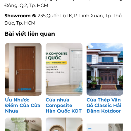
Đông, Q.2, Tp. HCM
Showroom 6:
235,Quốc Lộ 1K, P. Linh Xuân, Tp. Thủ
Đức, Tp. HCM
Bài viết liên quan
Ưu Nhược
Cửa nhựa
Cửa Thép Vân
Điểm Của Cửa
Composite
Gỗ Classic Hải
Nhựa
Hàn Quốc KOT
Đăng Kotdoor
Composite: Có
– Bền màu,
– Công Trình
Nên Dùng?
chống nước
Thực Tế
tốt