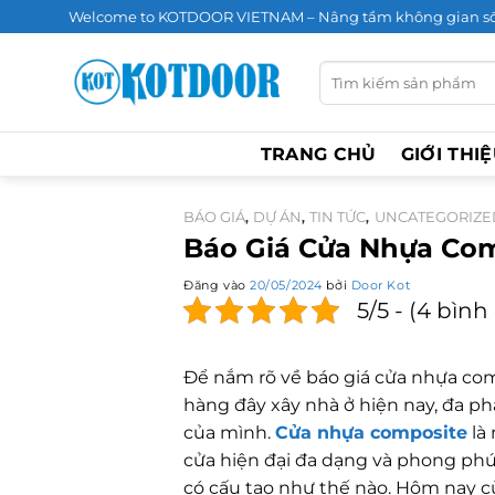
Bỏ
Welcome to KOTDOOR VIETNAM – Nâng tầm không gian s
qua
nội
Tìm
kiếm:
dung
TRANG CHỦ
GIỚI THI
BÁO GIÁ
DỰ ÁN
TIN TỨC
UNCATEGORIZE
,
,
,
Báo Giá Cửa Nhựa Com
Đăng vào
20/05/2024
bởi
Door Kot
5/5 - (4 bìn
Để nắm rõ về báo giá cửa nhựa com
hàng đây xây nhà ở hiện nay, đa p
của mình.
Cửa nhựa composite
là
cửa hiện đại đa dạng và phong phú 
có cấu tạo như thế nào. Hôm nay 