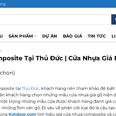
ống
ỆU
SẢN PHẨM
DỰ ÁN
BÁO GIÁ
TIN TỨC
L
D
posite Tại Thủ Đức | Cửa Nhựa Giá 
h chọn)
posite tại
Thủ Đức
, khách hàng nên tham khảo để biết 
hần khách hàng chọn những mẫu cửa nhựa giả gỗ hiện đạ
 một trọng những mẫu cửa được khách hàng đánh giá c
những flim vân gỗ. Đi sâu về phần cốt loại đó là cấu tạ
cùng
Kotdoor.com
tìm hiểu giá cửa nhựa composite và c