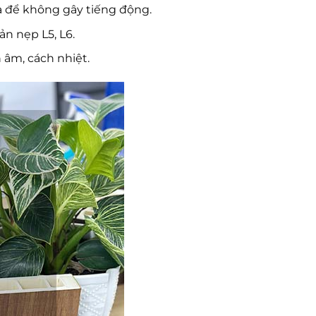
ửa để không gây tiếng động.
n nẹp L5, L6.
h âm, cách nhiệt.