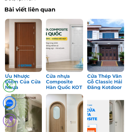
Bài viết liên quan
Ưu Nhược
Cửa nhựa
Cửa Thép Vân
Điểm Của Cửa
Composite
Gỗ Classic Hải
Nhựa
Hàn Quốc KOT
Đăng Kotdoor
Composite: Có
– Bền màu,
– Công Trình
Nên Dùng?
chống nước
Thực Tế
tốt