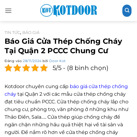
Bỏ
qua
nội
dung
TIN TỨC
BÁO GIÁ
,
Báo Giá Cửa Thép Chống Cháy
Tại Quận 2 PCCC Chung Cư
Đăng vào
28/11/2024
bởi
Door Kot
5/5 - (8 bình chọn)
Kotdoor chuyên cung cấp
báo giá cửa thép chống
cháy
tại Quận 2 với các mẫu cửa thép chống cháy
đạt tiêu chuẩn PCCC. Cửa thép chống cháy lắp cho
chung cư, phòng trọ, văn phòng ở những khu như
Thảo Điền, Sala….. Cửa thép giúp chống cháy để
ngăn chặn những hâu quả thiệt hại về tài sản và
người. Để nắm rõ hơn về cửa thép chống cháy