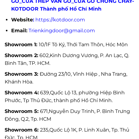
GỖ_CỬA THÉP VÂN GỖ_CỬA GỖ CHỐNG CHÁY-
KOTDOOR Thành phố Hồ Chí Minh
Website
:
https://kotdoor.com
Email:
Trienkingdoor@gmail.com
Showroom 1:
10/1F Tô Ký, Thới Tam Thôn, Hóc Môn
Showroom 2:
602,Kinh Dương Vương, P. An Lạc, Q.
Bình Tân, TP. HCM.
Showroom 3:
Đường 23/10, Vĩnh Hiệp , Nha Trang,
Khánh Hòa.
Showroom 4:
639,Quốc Lộ 13, phường Hiệp Bình
Phước, Tp Thủ Đức, thành phố Hồ Chí Minh.
Showroom 5:
671,Nguyễn Duy Trinh, P. Bình Trưng
Đông, Q.2, Tp. HCM
Showroom 6:
235,Quốc Lộ 1K, P. Linh Xuân, Tp. Thủ
Đức, Tp. HCM