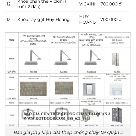
Khóa phân thể Vickini (
12
VICKINI
700.000 đ
ruột 2 đầu)
HUY
13
Khóa tay gạt Huy Hoàng
700.000 đ
HOÀNG
Báo giá phụ kiện cửa thép chống cháy tại Quận 2