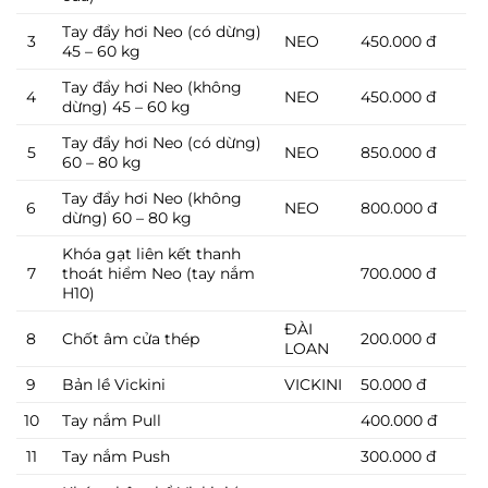
Tay đẩy hơi Neo (có dừng)
3
NEO
450.000 đ
45 – 60 kg
Tay đẩy hơi Neo (không
4
NEO
450.000 đ
dừng) 45 – 60 kg
Tay đẩy hơi Neo (có dừng)
5
NEO
850.000 đ
60 – 80 kg
Tay đẩy hơi Neo (không
6
NEO
800.000 đ
dừng) 60 – 80 kg
Khóa gạt liên kết thanh
7
thoát hiểm Neo (tay nắm
700.000 đ
H10)
ĐÀI
8
Chốt âm cửa thép
200.000 đ
LOAN
9
Bản lề Vickini
VICKINI
50.000 đ
10
Tay nắm Pull
400.000 đ
11
Tay nắm Push
300.000 đ