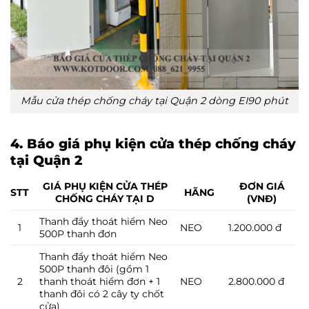
Mẫu cửa thép chống cháy tại Quận 2 dòng EI90 phút
4. Báo giá phụ kiện cửa thép chống cháy
tại Quận 2
GIÁ PHỤ KIỆN CỬA THÉP
ĐƠN GIÁ
STT
HÃNG
CHỐNG CHÁY TẠI D
(VNĐ)
Thanh đẩy thoát hiểm Neo
1
NEO
1.200.000 đ
500P thanh đơn
Thanh đẩy thoát hiểm Neo
500P thanh đôi (gồm 1
2
thanh thoát hiểm đơn + 1
NEO
2.800.000 đ
thanh đôi có 2 cây ty chốt
cửa)