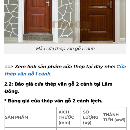
Mẫu cửa thép vân gỗ 1 cánh
==> Xem link sản phẩm cửa thép tại đây nhé:
Cửa
thép vân gỗ 1 cánh
.
2.2: Báo giá cửa thép vân gỗ 2 cánh
tại Lâm
Đồng
.
* Bảng giá cửa thép vân gỗ 2 cánh lệch.
KÍCH
SỐ
THÀNH
SẢN PHẨM
THƯỚC
LƯỢNG
TIỀN (vnđ)
(mm)
(bộ)