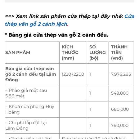
==> Xem link sản phẩm cửa thép tại đây nhé:
Cửa
thép vân gỗ 2 cánh lệch
.
* Bảng giá cửa thép vân gỗ 2 cánh đều.
KÍCH
SỐ
THÀNH
SẢN PHẨM
THƯỚC
LƯỢNG
TIỀN
(mm)
(bộ)
(vnđ)
Báo giá cửa thép vân
gỗ 2 cánh đều tại Lâm
1220×2200
1
7.976,285
Đồng
– Phào giả mặt sau
1
548,800
5.86 mét
– Khoá cửa phòng Huy
1
680,000
Hoàng
– Chi phí lắp đặt tại
1
760,000
Lâm Đồng
– Vận chuyển tại Lâm
Đơn hàng trên 30 bộ sẽ được