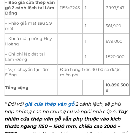
– Báo giá cửa thép vân
gỗ 2 cánh lệch tại Lâm
1155×2245
1
7,997,947
Đồng
– Phào giả mặt sau 5.9
1
581,900
mét
– Khoá cửa phòng Huy
1
679,000
Hoàng
– Chi phí lắp đặt tại
1
1.520,000
Lâm Đồng
– Vận chuyển tại Lâm
Đơn hàng trên 30 bộ sẽ được
Đồng
miễn phí
10.896.500
Tổng cộng
đ
* Đối với
giá cửa thép vân gỗ
2 cánh lệch, sẽ phù
hợp những căn hộ chung cư và ngôi nhà cấp 4.
Tuy
nhiên cửa thép vân gỗ vẫn phụ thuộc vào kích
thước ngang 1150 – 1500 mm, chiều cao 2000 –