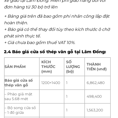
xe giao tại Lâm Đồng. Miễn phí giao hàng đối với
đơn hàng từ 30 bộ trở lên
+ Bảng giá trên đã bao gồm phí nhân công lắp đặt
hoàn thiện.
+ Báo giá có thể thay đổi tùy theo kích thước ô chờ
phát sinh thực tế.
+ Giá chưa bao gồm thuế VAT 10%.
2.4 Báo giá cửa sổ thép vân gỗ
tại Lâm Đồng
:
KÍCH
SỐ
THÀNH
SẢN PHẨM
THƯỚC
LƯỢNG
TIỀN (vnđ)
(mm)
(bộ)
Báo giá cửa sổ
1200×1400
1
6,862,480
thép vân gỗ
– Phào giả mặt
1
498,400
sau 5.68 mét
– Bộ song cửa sổ
1
1,563,200
– 1 đố giữa