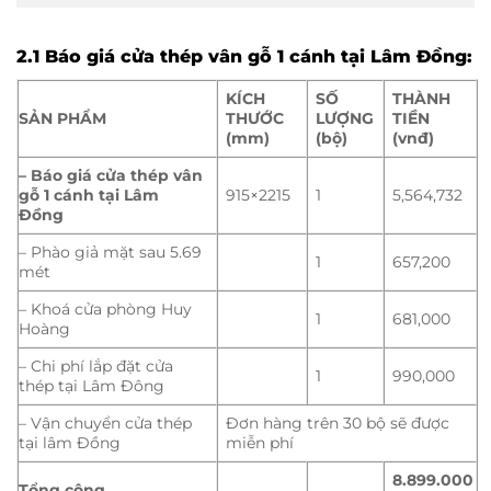
2.1 Báo giá cửa thép vân gỗ 1 cánh tại Lâm Đồng:
KÍCH
SỐ
THÀNH
SẢN PHẨM
THƯỚC
LƯỢNG
TIỀN
(mm)
(bộ)
(vnđ)
– Báo giá cửa thép vân
gỗ 1 cánh tại Lâm
915×2215
1
5,564,732
Đồng
– Phào giả mặt sau 5.69
1
657,200
mét
– Khoá cửa phòng Huy
1
681,000
Hoàng
– Chi phí lắp đặt cửa
1
990,000
thép tại Lâm Đông
– Vận chuyển cửa thép
Đơn hàng trên 30 bộ sẽ được
tại lâm Đồng
miễn phí
8.899.000
Tổng cộng