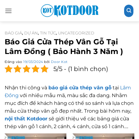
Bỏ
qua
nội
dung
BÁO GIÁ
DỰ ÁN
TIN TỨC
UNCATEGORIZED
,
,
,
Báo Giá Cửa Thép Vân Gỗ Tại
Lâm Đồng ( Bảo Hành 3 Năm )
Đăng vào
19/03/2024
bởi
Door Kot
5/5 - (1 bình chọn)
Nhận thi công và
báo giá cửa thép vân gỗ
tại
Lâm
Đồng
với nhiều mẫu mã, màu sắc đa dang. Nhằm
mục đích để khách hàng có thể so sánh và lựa chọn
mẫu cửa thép vân gỗ đẹp nhất. Trong bài hôm nay,
nội thất Kotdoor
sẽ giới thiệu về các bảng giá cửa
thép vân gỗ 1 cánh, 2 cánh, 4 cánh, cửa sổ 1 cánh….