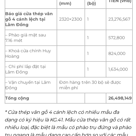
TIỀN (vnđ)
(mm)
(bộ)
Báo giá cửa thép vân
gỗ 4 cánh lệch tại
2320×2300
1
23,276,567
Lâm Đồng
– Phào giả mặt sau
1
572,800
7.16 mét
– Khoá cửa chính Huy
1
824,000
Hoàng
– Chi phí lắp đặt tại
1
1,634,000
Lâm Đồng
– Vận chuyển tại Lâm
Đơn hàng trên 30 bộ sẽ được
Đồng
miễn phí
Tổng cộng
26,498,149
* Cửa thép vân gỗ 4 cánh lệch có nhiều mẫu đa
dạng có ký hiệu là KG.41. Mẫu cửa thép vân gỗ có rất
nhiều loại, đặc biệt là mẫu có phào trụ đứng và phào
trụ ngang là mẫu dạng cao cấp hơn so với các mẫu