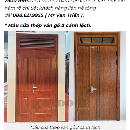
2600 mm.
Kích thước chiều cao vượt sẽ làm ofix. Để
nắm rõ chi tiết khách hàng liên hệ tổng
đài
088.621.9955 ( Mr Văn Triển ).
* Mẫu
c
ửa thép vân gỗ 2 cánh lệch.
Mẫu cửa thép vân gỗ 2 cánh lệch