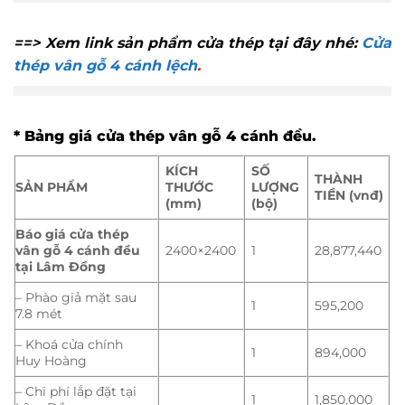
==> Xem link sản phẩm cửa thép tại đây nhé:
Cửa
thép vân gỗ 4 cánh lệch
.
* Bảng giá cửa thép vân gỗ 4 cánh đều.
KÍCH
SỐ
THÀNH
SẢN PHẨM
THƯỚC
LƯỢNG
TIỀN (vnđ)
(mm)
(bộ)
Báo giá cửa thép
vân gỗ 4 cánh đều
2400×2400
1
28,877,440
tại Lâm Đồng
– Phào giả mặt sau
1
595,200
7.8 mét
– Khoá cửa chính
1
894,000
Huy Hoàng
– Chi phí lắp đặt tại
1
1,850,000