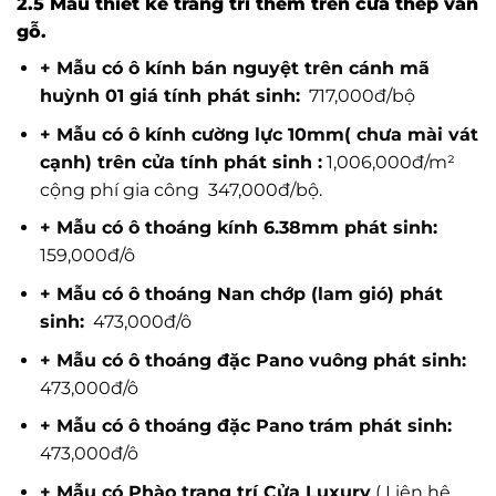
2.5 Mẫu thiết kế trang trí thêm trên cửa thép vân
gỗ.
+ Mẫu có ô kính bán nguyệt trên cánh mã
huỳnh 01 giá tính phát sinh:
717,000đ/bộ
+ Mẫu có ô kính cường lực 10mm( chưa mài vát
cạnh) trên cửa tính phát sinh :
1,006,000đ/m²
cộng phí gia công 347,000đ/bộ.
+ Mẫu có ô thoáng kính 6.38mm phát sinh:
159,000đ/ô
+ Mẫu có ô thoáng Nan chớp (lam gió) phát
sinh:
473,000đ/ô
+ Mẫu có ô thoáng đặc Pano vuông phát sinh:
473,000đ/ô
+ Mẫu có ô thoáng đặc Pano trám phát sinh:
473,000đ/ô
+ Mẫu có Phào trang trí Cửa Luxury
( Liên hệ