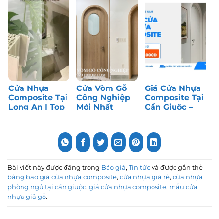
Nên Dùng?
chống nước
Thực Tế
tốt
Cửa Nhựa
Cửa Vòm Gỗ
Giá Cửa Nhựa
Composite Tại
Công Nghiệp
Composite Tại
Long An | Top
Mới Nhất
Cần Giuộc –
1 Cửa Phòng
Tháng 7/2026
Long An | Top
Ngủ
1 Cửa Giá Rẻ
Bài viết này được đăng trong
Báo giá
,
Tin tức
và được gắn thẻ
bảng báo giá cửa nhựa composite
,
cửa nhựa giá rẻ
,
cửa nhựa
phòng ngủ tại cần giuộc
,
giá cửa nhựa composite
,
mẫu cửa
nhựa giả gỗ
.