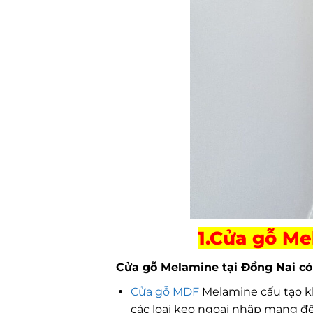
1.Cửa gỗ Me
Cửa gỗ Melamine tại Đồng Nai
có
Cửa gỗ MDF
Melamine cấu tạo kh
các loại keo ngoại nhập mang 