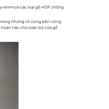
dày 6mm,và các loại gỗ HDF chống
ne mỏng nhưng vô cùng bền vững
ự hoàn hảo cho toàn bộ cửa gỗ