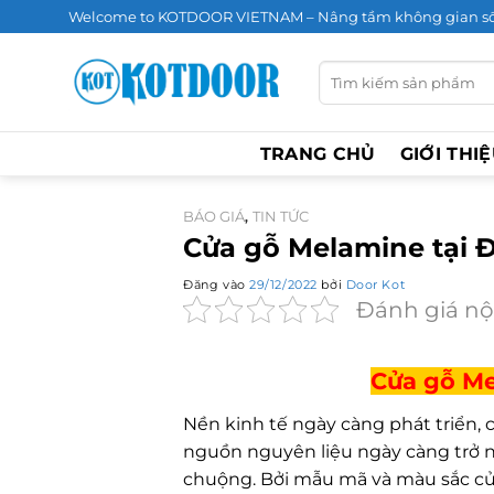
Bỏ
Welcome to KOTDOOR VIETNAM – Nâng tầm không gian s
qua
nội
Tìm
kiếm:
dung
TRANG CHỦ
GIỚI THI
BÁO GIÁ
TIN TỨC
,
Cửa gỗ Melamine tại 
Đăng vào
29/12/2022
bởi
Door Kot
Đánh giá nộ
Cửa gỗ Me
Nền kinh tế ngày càng phát triển,
nguồn nguyên liệu ngày càng trở n
chuộng. Bởi mẫu mã và màu sắc củ