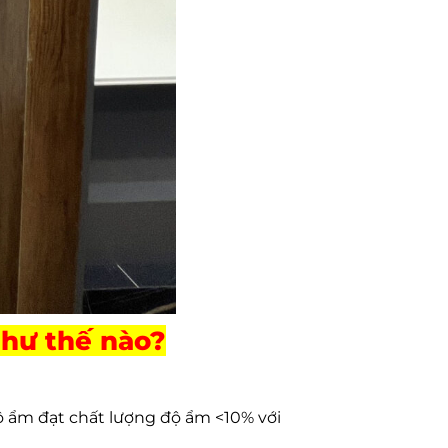
như thế nào?
ộ ẩm đạt chất lượng độ ẩm <10% với