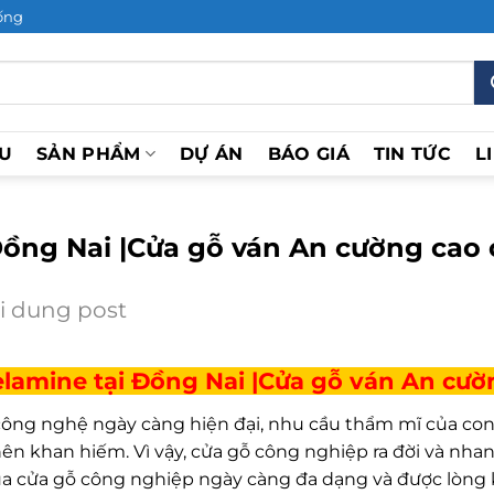
ống
ỆU
SẢN PHẨM
DỰ ÁN
BÁO GIÁ
TIN TỨC
L
Đồng Nai |Cửa gỗ ván An cường cao
i dung post
lamine tại Đồng Nai |Cửa gỗ ván An cườ
 công nghệ ngày càng hiện đại, nhu cầu thẩm mĩ của con
ên khan hiếm. Vì vậy, cửa gỗ công nghiệp ra đời và nh
a cửa gỗ công nghiệp ngày càng đa dạng và được lòng