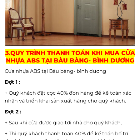
3.QUY TRÌNH THANH TOÁN KHI MUA CỬA
NHỰA ABS TẠI BÀU BÀNG- BÌNH DƯƠNG
Cửa nhựa ABS tại Bàu bàng- bình dương
Đợt 1 :
+ Quý khách đặt cọc 40% đơn hàng để kế toán xác
nhận và triển khai sản xuất hàng cho quý khách.
Đợt 2 :
+ Sau khi cửa được giao tới nhà cho quý khách,
+ Thì quý khách thanh toán 40% để kế toán bố trí