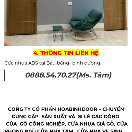
4. THÔNG TIN LIÊN HỆ
Cửa nhựa ABS tại Bàu bàng- bình dương
0888.54.70.27(Ms. Tâm)
CÔNG TY CỔ PHẦN HOABINHDOOR – CHUYỂN
CUNG CẤP SẢN XUẤT VÀ SỈ LẺ CÁC DÒNG
CỬA GỖ CÔNG NGHIỆP, CỬA NHỰA GIẢ GỖ, CỬA
PHÒNG NGỦ,CỬA NHÀ TẮM , CỬA NHÀ VỆ SINH….