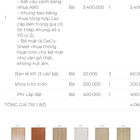
– Kết cấu cánh bằng
nhựa ABS
Bộ
3.400.000
1
3.40
– Khung bao bằng
1
nhựa tổng hợp cao
cấp bên trong gia cố
lõi thép, khung 45 x
110 (± 2).
– Bề mặt là DeCo-
Sheet nhựa thông
hoạt tính cho bề mặt
như vân gỗ thật,
không hút ẩm.
Bản lề KP (3 cái/ bộ)
Bộ
20.000
3
60.
khóa tròn trơn
Bộ
200.000
1
200
Phí Lắp đặt
Bộ
400.000
1
400
TỔNG GIÁ TRỊ 1 BỘ
4.06