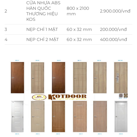
CỬA NHỰA ABS
HÀN QUỐC
800 x 2100
2
2.900.000/vnđ
THƯƠNG HIỆU
mm
KOS
3
NẸP CHỈ 1 MẶT
60 x 32 mm
200.000/vnđ
4
NẸP CHỈ 2 MẶT
60 x 32 mm
400.000/vnđ