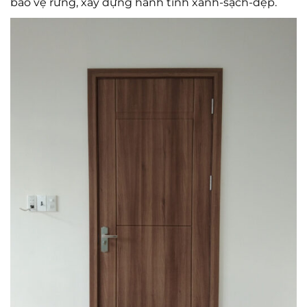
bảo vệ rừng, xây dựng hành tinh xanh-sạch-đẹp.