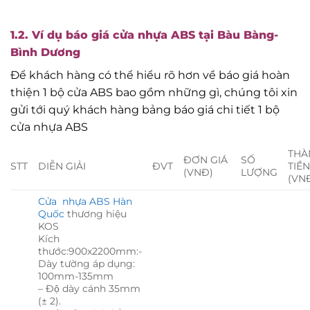
1.2. Ví dụ báo giá cửa nhựa ABS tại Bàu Bàng-
Bình Dương
Để khách hàng có thể hiểu rõ hơn về báo giá hoàn
thiện 1 bộ cửa ABS bao gồm những gì, chúng tôi xin
gửi tới quý khách hàng bảng báo giá chi tiết 1 bộ
cửa nhựa ABS
THÀ
ĐƠN GIÁ
SỐ
STT
DIỄN GIẢI
ĐVT
TIỀ
(VNĐ)
LƯỢNG
(VN
Cửa nhựa ABS Hàn
Quốc
thương hiệu
KOS
Kích
thước:900x2200mm:-
Dày tường áp dụng:
100mm-135mm
– Độ dày cánh 35mm
(± 2).