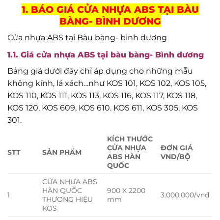
1. BÁO GIÁ CỬA NHỰA ABS TẠI BÀU
BÀNG- BÌNH DƯƠNG
Cửa nhựa ABS tại Bàu bàng- bình dương
1.1. Giá cửa nhựa ABS tại bàu bàng- Bình dương
Bảng giá dưới đây chỉ áp dụng cho những mẫu
không kính, lá xách…như KOS 101, KOS 102, KOS 105,
KOS 110, KOS 111, KOS 113, KOS 116, KOS 117, KOS 118,
KOS 120, KOS 609, KOS 610. KOS 611, KOS 305, KOS
301.
KÍCH THƯỚC
CỬA NHỰA
ĐƠN GIÁ
STT
SẢN PHẨM
ABS HÀN
VND/BỘ
QUỐC
CỬA NHỰA ABS
HÀN QUỐC
900 X 2200
1
3.000.000/vnđ
THƯƠNG HIỆU
mm
KOS