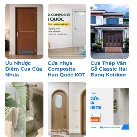
Ưu Nhược
Cửa nhựa
Cửa Thép Vân
Điểm Của Cửa
Composite
Gỗ Classic Hải
Nhựa
Hàn Quốc KOT
Đăng Kotdoor
Composite: Có
– Bền màu,
– Công Trình
Nên Dùng?
chống nước
Thực Tế
tốt