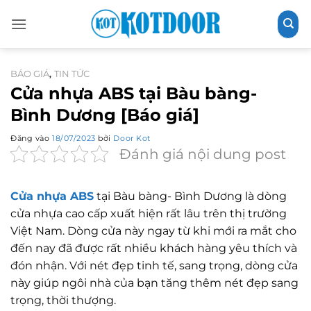
Bỏ
qua
nội
dung
BÁO GIÁ
TIN TỨC
,
Cửa nhựa ABS tại Bàu bàng-
Bình Dương [Báo giá]
Đăng vào
18/07/2023
bởi
Door Kot
Đánh giá nội dung post
Cửa nhựa ABS
tại Bàu bàng- Bình Dương là dòng
cửa nhựa cao cấp xuất hiện rất lâu trên thị trường
Việt Nam. Dòng cửa này ngay từ khi mới ra mắt cho
đến nay đã được rất nhiều khách hàng yêu thích và
đón nhận. Với nét đẹp tinh tế, sang trọng, dòng cửa
này giúp ngôi nhà của bạn tăng thêm nét đẹp sang
trọng, thời thượng.