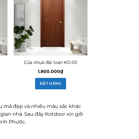
Cửa nhựa đài loan KD.03
1.800.000
₫
ĐẶT HÀNG
mẫu mã đẹp và nhiều màu sắc khác
gian nhà. Sau đây Kotdoor xin gởi
ình Phước.