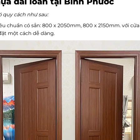
ựa đài loan tại Bình Phước
ó quy cách như sau:
iêu chuẩn có sẳn: 800 x 2050mm, 800 x 2150mm. với cửa
 đặt một cách dễ dàng.