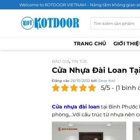
Bỏ
Welcome to KOTDOOR VIETNAM – Nâng tầm không gian s
qua
nội
Tìm
kiếm:
dung
TRANG CHỦ
GIỚI THI
BÁO GIÁ
TIN TỨC
,
Cửa Nhựa Đài Loan Tại
Đăng vào
26/10/2022
bởi
Door Kot
5/5 - (1 bình
Cửa nhựa đài loan
tại Bình Phước 
phòng,…Với cấu trúc từ nhựa nên c