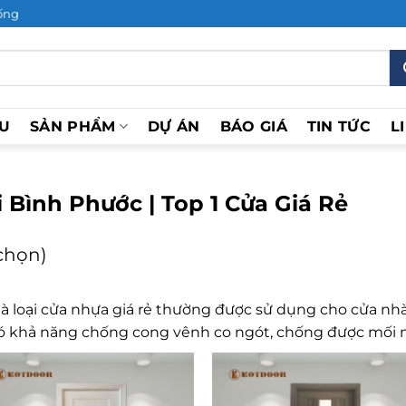
ống
ỆU
SẢN PHẨM
DỰ ÁN
BÁO GIÁ
TIN TỨC
L
 Bình Phước | Top 1 Cửa Giá Rẻ
 chọn)
là loại cửa nhựa giá rẻ thường được sử dụng cho cửa nhà
ó khả năng chống cong vênh co ngót, chống được mối m