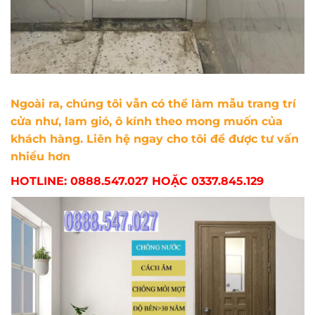
Ngoài ra, chúng tôi vẫn có thể làm mẫu trang trí
cửa như, lam gió, ô kính theo mong muốn của
khách hàng. Liên hệ ngay cho tôi để được tư vấn
nhiều hơn
HOTLINE: 0888.547.027 HOẶC 0337.845.129