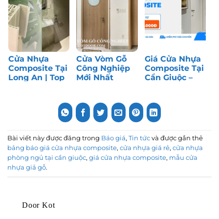
Cửa Nhựa
Cửa Vòm Gỗ
Giá Cửa Nhựa
Composite Tại
Công Nghiệp
Composite Tại
Long An | Top
Mới Nhất
Cần Giuộc –
1 Cửa Phòng
Tháng 7/2026
Long An | Top
Ngủ
1 Cửa Giá Rẻ
Bài viết này được đăng trong
Báo giá
,
Tin tức
và được gắn thẻ
bảng báo giá cửa nhựa composite
,
cửa nhựa giá rẻ
,
cửa nhựa
phòng ngủ tại cần giuộc
,
giá cửa nhựa composite
,
mẫu cửa
nhựa giả gỗ
.
Door Kot