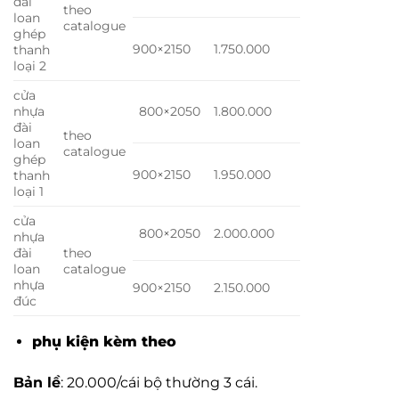
đài
theo
loan
catalogue
ghép
900×2150
1.750.000
thanh
loại 2
cửa
nhựa
800×2050
1.800.000
đài
theo
loan
catalogue
ghép
900×2150
1.950.000
thanh
loại 1
cửa
800×2050
2.000.000
nhựa
đài
theo
loan
catalogue
nhựa
900×2150
2.150.000
đúc
phụ kiện kèm theo
Bản lề
: 20.000/cái bộ thường 3 cái.