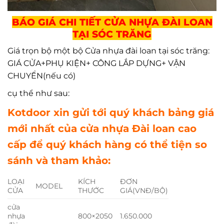
BÁO GIÁ CHI TIẾT CỬA NHỰA ĐÀI LOAN
TẠI SÓC TRĂNG
Giá trọn bộ một bộ Cửa nhựa đài loan tại sóc trăng:
GIÁ CỬA+PHỤ KIỆN+ CÔNG LẮP DỰNG+ VẬN
CHUYỂN(nếu có)
cụ thể như sau:
Kotdoor xin gửi tới quý khách bảng giá
mới nhất của cửa nhựa Đài loan cao
cấp
để quý khách hàng có thể tiện so
sánh và tham khảo:
LOẠI
KÍCH
ĐƠN
MODEL
CỬA
THƯỚC
GIÁ(VNĐ/BỘ)
cửa
nhựa
800×2050
1.650.000