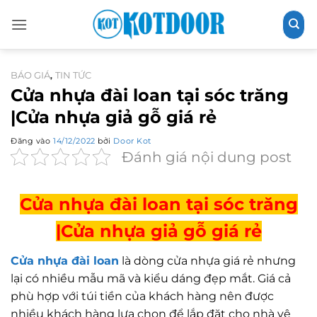
Bỏ
qua
nội
dung
BÁO GIÁ
TIN TỨC
,
Cửa nhựa đài loan tại sóc trăng
|Cửa nhựa giả gỗ giá rẻ
Đăng vào
14/12/2022
bởi
Door Kot
Đánh giá nội dung post
Cửa nhựa đài loan tại sóc trăng
|Cửa nhựa giả gỗ giá rẻ
Cửa nhựa đài loan
là dòng cửa nhựa giá rẻ nhưng
lại có nhiều mẫu mã và kiểu dáng đẹp mắt. Giá cả
phù hợp với túi tiền của khách hàng nên được
nhiều khách hàng lựa chọn để lắp đặt cho nhà vệ