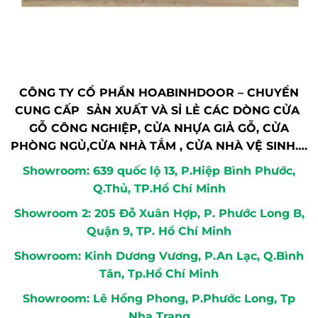
CÔNG TY CỔ PHẦN HOABINHDOOR – CHUYỂN
CUNG CẤP SẢN XUẤT VÀ SỈ LẺ CÁC DÒNG CỬA
GỖ CÔNG NGHIỆP, CỬA NHỰA GIẢ GỖ, CỬA
PHÒNG NGỦ,CỬA NHÀ TẮM , CỬA NHÀ VỆ SINH….
Showroom: 639 quốc lộ 13, P.Hiệp Bình Phước,
Q.Thủ, TP.Hồ Chí Minh
Showroom 2: 205 Đỗ Xuân Hợp, P. Phước Long B,
Quận 9, TP. Hồ Chí Minh
Showroom: Kinh Dương Vương, P.An Lạc, Q.Bình
Tân, Tp.Hồ Chí Minh
Showroom: Lê Hồng Phong, P.Phước Long, Tp
Nha Trang