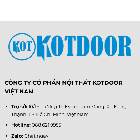
CÔNG TY CỔ PHẦN NỘI THẤT KOTDOOR
VIỆT NAM
Trụ sở:
10/1F, đường Tô Ký, ấp Tam Đông, Xã Đông
Thạnh, TP Hồ Chí Minh, Việt Nam
Hotline:
088.621.9955
Zalo:
Chat ngay