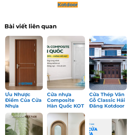
Kotdoor
Bài viết liên quan
Ưu Nhược
Cửa nhựa
Cửa Thép Vân
Điểm Của Cửa
Composite
Gỗ Classic Hải
Nhựa
Hàn Quốc KOT
Đăng Kotdoor
Composite: Có
– Bền màu,
– Công Trình
Nên Dùng?
chống nước
Thực Tế
tốt