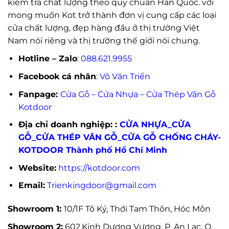
kiểm tra chất lượng theo quy chuẩn Hàn Quốc. với
mong muốn Kot trở thành đơn vị cung cấp các loại
cửa chất lượng, đẹp hàng đầu ở thị trường Việt
Nam nói riêng và thị trường thế giới nói chung.
Hotline – Zalo
:
088.621.9955
Facebook cá nhân
:
Võ Văn Triển
Fanpage:
Cửa Gỗ – Cửa Nhựa – Cửa Thép Vân Gỗ
Kotdoor
Địa chỉ doanh nghiệp: :
CỬA NHỰA_CỬA
GỖ_CỬA THÉP VÂN GỖ_CỬA GỖ CHỐNG CHÁY-
KOTDOOR Thành phố Hồ Chí Minh
Website:
https://kotdoor.com
Email:
Trienkingdoor@gmail.com
Showroom 1:
10/1F Tô Ký, Thới Tam Thôn, Hóc Môn
Showroom 2:
602,Kinh Dương Vương, P. An Lạc, Q.