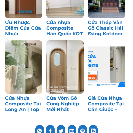
Ưu Nhược
Cửa nhựa
Cửa Thép Vân
Điểm Của Cửa
Composite
Gỗ Classic Hải
Nhựa
Hàn Quốc KOT
Đăng Kotdoor
Composite: Có
– Bền màu,
– Công Trình
Nên Dùng?
chống nước
Thực Tế
tốt
Cửa Nhựa
Cửa Vòm Gỗ
Giá Cửa Nhựa
Composite Tại
Công Nghiệp
Composite Tại
Long An | Top
Mới Nhất
Cần Giuộc –
1 Cửa Phòng
Tháng 7/2026
Long An | Top
Ngủ
1 Cửa Giá Rẻ