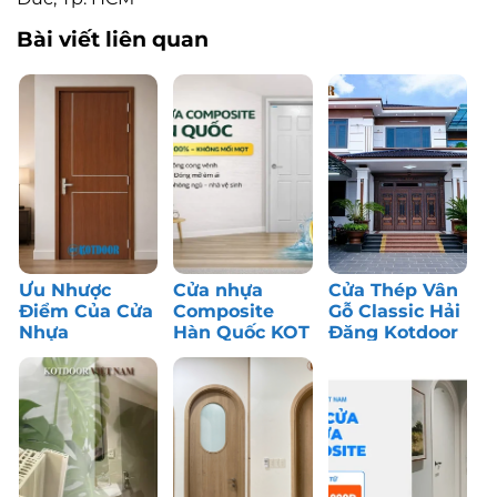
Bài viết liên quan
Ưu Nhược
Cửa nhựa
Cửa Thép Vân
Điểm Của Cửa
Composite
Gỗ Classic Hải
Nhựa
Hàn Quốc KOT
Đăng Kotdoor
Composite: Có
– Bền màu,
– Công Trình
Nên Dùng?
chống nước
Thực Tế
tốt