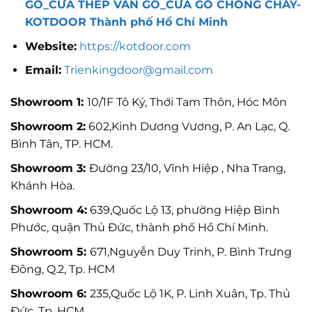
GỖ_CỬA THÉP VÂN GỖ_CỬA GỖ CHỐNG CHÁY-
KOTDOOR Thành phố Hồ Chí Minh
Website:
https://kotdoor.com
Email:
Trienkingdoor@gmail.com
Showroom 1:
10/1F Tô Ký, Thới Tam Thôn, Hóc Môn
Showroom 2:
602,Kinh Dương Vương, P. An Lạc, Q.
Bình Tân, TP. HCM.
Showroom 3:
Đường 23/10, Vĩnh Hiệp , Nha Trang,
Khánh Hòa.
Showroom 4:
639,Quốc Lộ 13, phường Hiệp Bình
Phước, quận Thủ Đức, thành phố Hồ Chí Minh.
Showroom 5:
671,Nguyễn Duy Trinh, P. Bình Trưng
Đông, Q.2, Tp. HCM
Showroom 6:
235,Quốc Lộ 1K, P. Linh Xuân, Tp. Thủ
Đức, Tp. HCM