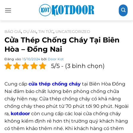
Bỏ
qua
nội
dung
BÁO GIÁ
DỰ ÁN
TIN TỨC
UNCATEGORIZED
,
,
,
Cửa Thép Chống Cháy Tại Biên
Hòa – Đồng Nai
Đăng vào
15/10/2024
bởi
Door Kot
5/5 - (3 bình chọn)
Cung cấp
cửa thép chống cháy
tại Biên Hòa Đồng
Nai đảm báo chất lượng bên phòng chống chữa
cháy hiện nay. Cửa thép chống cháy có khả năng
chống cháy theo phút từ 70 phút tới 90 phút. Ngoài
ra,
kotdoor
còn cung cấp các loại cửa chống cháy
không kiểm định rẻ hơn thị trường quý khách hàng
có thêm khảo thêm nhé. Khi khách hàng có thêm