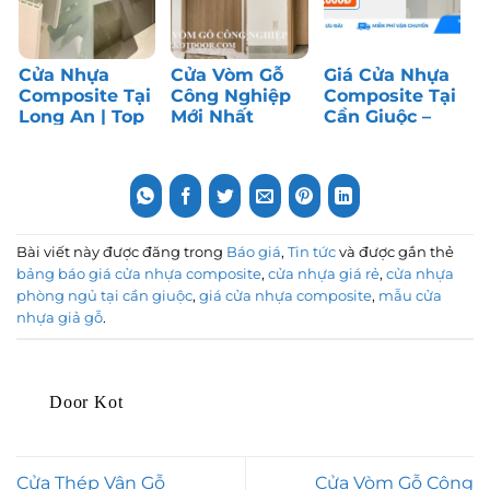
Cửa Nhựa
Cửa Vòm Gỗ
Giá Cửa Nhựa
Composite Tại
Công Nghiệp
Composite Tại
Long An | Top
Mới Nhất
Cần Giuộc –
1 Cửa Phòng
Tháng 7/2026
Long An | Top
Ngủ
1 Cửa Giá Rẻ
Bài viết này được đăng trong
Báo giá
,
Tin tức
và được gắn thẻ
bảng báo giá cửa nhựa composite
,
cửa nhựa giá rẻ
,
cửa nhựa
phòng ngủ tại cần giuộc
,
giá cửa nhựa composite
,
mẫu cửa
nhựa giả gỗ
.
Door Kot
Cửa Thép Vân Gỗ
Cửa Vòm Gỗ Công