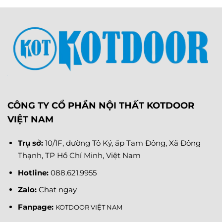
CÔNG TY CỔ PHẦN NỘI THẤT KOTDOOR
VIỆT NAM
Trụ sở:
10/1F, đường Tô Ký, ấp Tam Đông, Xã Đông
Thạnh, TP Hồ Chí Minh, Việt Nam
Hotline:
088.621.9955
Zalo:
Chat ngay
Fanpage
:
KOTDOOR VIỆT NAM