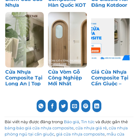
Nhựa
Hàn Quốc KOT
Đăng Kotdoor
Composite: Có
– Bền màu,
– Công Trình
Nên Dùng?
chống nước
Thực Tế
tốt
Cửa Nhựa
Cửa Vòm Gỗ
Giá Cửa Nhựa
Composite Tại
Công Nghiệp
Composite Tại
Long An | Top
Mới Nhất
Cần Giuộc –
1 Cửa Phòng
Tháng 7/2026
Long An | Top
Ngủ
1 Cửa Giá Rẻ
Bài viết này được đăng trong
Báo giá
,
Tin tức
và được gắn thẻ
bảng báo giá cửa nhựa composite
,
cửa nhựa giá rẻ
,
cửa nhựa
phòng ngủ tại cần giuộc
,
giá cửa nhựa composite
,
mẫu cửa