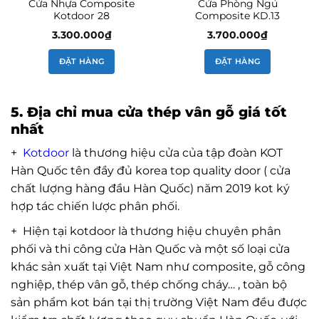
Cửa Nhựa Composite
Cửa Phòng Ngủ
Kotdoor 28
Composite KD.13
3.300.000
₫
3.700.000
₫
ĐẶT HÀNG
ĐẶT HÀNG
5. Địa chỉ mua cửa thép vân gỗ giá tốt
nhất
+
Kotdoor
là thương hiệu cửa của tập đoàn KOT
Hàn Quốc tên đầy đủ korea top quality door ( cửa
chất lượng hàng đầu Hàn Quốc) năm 2019 kot ký
hợp tác chiến lược phân phối.
+ Hiện tại kotdoor là thương hiệu chuyên phân
phối và thi công cửa Hàn Quốc và một số loại cửa
khác sản xuất tại Việt Nam như composite, gỗ công
nghiệp, thép vân gỗ, thép chống cháy… , toàn bộ
sản phẩm kot bán tại thị trường Việt Nam đều được