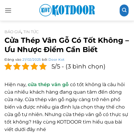
Bỏ
qua
nội
dung
BÁO GIÁ
TIN TỨC
,
Cửa Thép Vân Gỗ Có Tốt Không –
Ưu Nhược Điểm Cần Biết
Đăng vào
21/02/2025
bởi
Door Kot
5/5 - (3 bình chọn)
Hiện nay,
cửa thép vân gỗ
có tốt không là câu hỏi
của nhiều khách hàng đang quan tâm đến dòng
cửa này. Cửa thép vân gỗ ngày càng trở nên phổ
biến và được nhiều gia đình lựa chọn thay thế cho
cửa gỗ tự nhiên. Nhưng cửa thép vân gỗ có thực sự
tốt không? Hãy cùng KOTDOOR tìm hiểu qua bài
viết dưới đây nhé