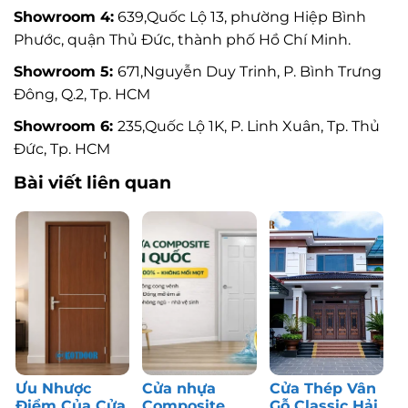
Showroom 4:
639,Quốc Lộ 13, phường Hiệp Bình
Phước, quận Thủ Đức, thành phố Hồ Chí Minh.
Showroom 5:
671,Nguyễn Duy Trinh, P. Bình Trưng
Đông, Q.2, Tp. HCM
Showroom 6:
235,Quốc Lộ 1K, P. Linh Xuân, Tp. Thủ
Đức, Tp. HCM
Bài viết liên quan
Ưu Nhược
Cửa nhựa
Cửa Thép Vân
Điểm Của Cửa
Composite
Gỗ Classic Hải