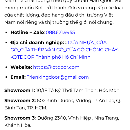
kiểm tra chất lượng theo quy chuẩn Hàn Quốc. với
mong muốn Kot trở thành đơn vị cung cấp các loại
cửa chất lượng, đẹp hàng đầu ở thị trường Việt
Nam nói riêng và thị trường thế giới nói chung.
Hotline – Zalo
:
088.621.9955
Địa chỉ doanh nghiệp: :
CỬA NHỰA_CỬA
GỖ_CỬA THÉP VÂN GỖ_CỬA GỖ CHỐNG CHÁY-
KOTDOOR Thành phố Hồ Chí Minh
Website:
https://kotdoor.com
Email:
Trienkingdoor@gmail.com
Showroom 1:
10/1F Tô Ký, Thới Tam Thôn, Hóc Môn
Showroom 2:
602,Kinh Dương Vương, P. An Lạc, Q.
Bình Tân, TP. HCM.
Showroom 3:
Đường 23/10, Vĩnh Hiệp , Nha Trang,
Khánh Hòa.