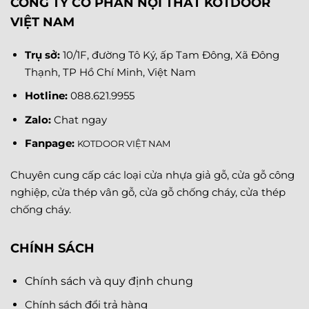
CÔNG TY CỔ PHẦN NỘI THẤT KOTDOOR
VIỆT NAM
Trụ sở:
10/1F, đường Tô Ký, ấp Tam Đông, Xã Đông
Thạnh, TP Hồ Chí Minh, Việt Nam
Hotline:
088.621.9955
Zalo:
Chat ngay
Fanpage
:
KOTDOOR VIỆT NAM
Chuyên cung cấp các loại cửa nhựa giả gỗ, cửa gỗ công
nghiệp, cửa thép vân gỗ, cửa gỗ chống cháy, cửa thép
chống cháy.
CHÍNH SÁCH
Chính sách và quy định chung
Chính sách đổi trả hàng