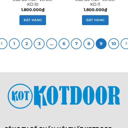
KD.10
KD.11
1.800.000
₫
1.800.000
₫
ĐẶT HÀNG
ĐẶT HÀNG
1
2
3
…
6
7
8
9
10