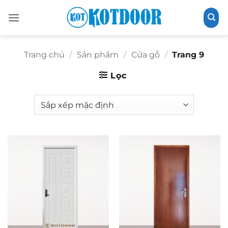
Bỏ
qua
nội
dung
Trang chủ
/
Sản phẩm
/
Cửa gỗ
/
Trang 9
Lọc