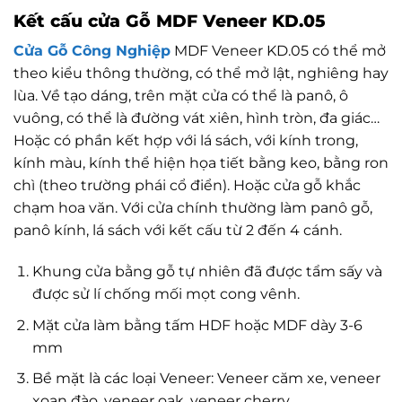
Kết cấu cửa Gỗ MDF Veneer KD.05
Cửa Gỗ Công Nghiệp
MDF Veneer KD.05 có thể mở
theo kiểu thông thường, có thể mở lật, nghiêng hay
lùa. Về tạo dáng, trên mặt cửa có thể là panô, ô
vuông, có thể là đường vát xiên, hình tròn, đa giác…
Hoặc có phần kết hợp với lá sách, với kính trong,
kính màu, kính thể hiện họa tiết bằng keo, bằng ron
chì (theo trường phái cổ điển). Hoặc cửa gỗ khắc
chạm hoa văn. Với cửa chính thường làm panô gỗ,
panô kính, lá sách với kết cấu từ 2 đến 4 cánh.
Khung cửa bằng gỗ tự nhiên đã được tẩm sấy và
được sử lí chống mối mọt cong vênh.
Mặt cửa làm bằng tấm HDF hoặc MDF dày 3-6
mm
Bề mặt là các loại Veneer: Veneer căm xe, veneer
xoan đào, veneer oak, veneer cherry…