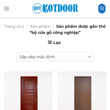
Bỏ
qua
nội
dung
Trang chủ
/
Sản phẩm
/
Sản phẩm được gắn thẻ
“bộ cửa gỗ công nghiệp”
Lọc