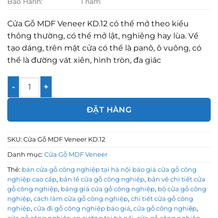
Bảo Hành:
1 năm
Cửa Gỗ MDF Veneer KD.12 có thể mở theo kiểu
thông thường, có thể mở lật, nghiêng hay lùa. Về
tạo dáng, trên mặt cửa có thể là panô, ô vuông, có
thể là đường vát xiên, hình tròn, đa giác
Cửa Gỗ MDF Veneer KD.12 số lượng
ĐẶT HÀNG
SKU:
Cửa Gỗ MDF Veneer KD.12
Danh mục:
Cửa Gỗ MDF Veneer
Thẻ:
bán cửa gỗ công nghiệp tại hà nội báo giá cửa gỗ công
nghiệp cao cấp
,
bản lề cửa gỗ công nghiệp
,
bản vẽ chi tiết cửa
gỗ công nghiệp
,
bảng giá cửa gỗ công nghiệp
,
bộ cửa gỗ công
nghiệp
,
cách làm cửa gỗ công nghiệp
,
chi tiết cửa gỗ công
nghiệp
,
cửa đi gỗ công nghiệp báo giá
,
cửa gỗ công nghiệp
,