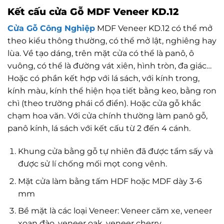
Kết cấu cửa Gỗ MDF Veneer KD.12
Cửa Gỗ Công Nghiệp
MDF Veneer KD.12 có thể mở
theo kiểu thông thường, có thể mở lật, nghiêng hay
lùa. Về tạo dáng, trên mặt cửa có thể là panô, ô
vuông, có thể là đường vát xiên, hình tròn, đa giác…
Hoặc có phần kết hợp với lá sách, với kính trong,
kính màu, kính thể hiện họa tiết bằng keo, bằng ron
chì (theo trường phái cổ điển). Hoặc cửa gỗ khắc
chạm hoa văn. Với cửa chính thường làm panô gỗ,
panô kính, lá sách với kết cấu từ 2 đến 4 cánh.
Khung cửa bằng gỗ tự nhiên đã được tẩm sấy và
được sử lí chống mối mọt cong vênh.
Mặt cửa làm bằng tấm HDF hoặc MDF dày 3-6
mm
Bề mặt là các loại Veneer: Veneer căm xe, veneer
xoan đào, veneer oak, veneer cherry…