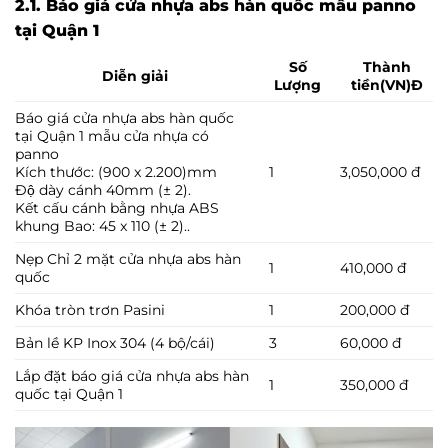
2.1. Báo giá cửa nhựa abs hàn quốc mẫu panno
tại Quận 1
Số
Thành
Diễn giải
Lượng
tiền(VN)Đ
Báo giá cửa nhựa abs hàn quốc
tại Quận 1 mẫu cửa nhựa có
panno
Kích thước: (900 x 2.200)mm
1
3,050,000 đ
Độ dày cánh 40mm (± 2).
Kết cấu cánh bằng nhựa ABS
khung Bao: 45 x 110 (± 2)..
Nẹp Chỉ 2 mặt cửa nhựa abs hàn
1
410,000 đ
quốc
Khóa tròn trơn Pasini
1
200,000 đ
Bản lề KP Inox 304 (4 bộ/cái)
3
60,000 đ
Lắp đặt báo giá cửa nhựa abs hàn
1
350,000 đ
quốc tại Quận 1