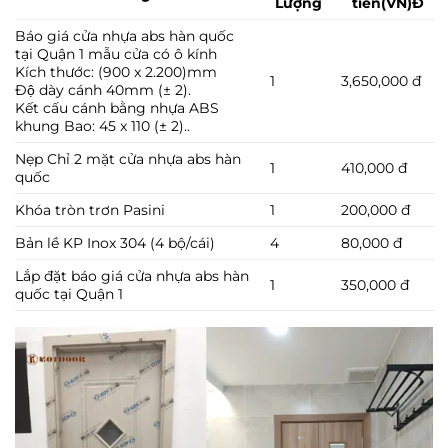
Lượng
tiền(VN)Đ
Báo giá cửa nhựa abs hàn quốc
tại Quận 1 mẫu cửa có ô kính
Kích thước: (900 x 2.200)mm
1
3,650,000 đ
Độ dày cánh 40mm (± 2).
Kết cấu cánh bằng nhựa ABS
khung Bao: 45 x 110 (± 2)..
Nẹp Chỉ 2 mặt cửa nhựa abs hàn
1
410,000 đ
quốc
Khóa tròn trơn Pasini
1
200,000 đ
Bản lề KP Inox 304 (4 bộ/cái)
4
80,000 đ
Lắp đặt báo giá cửa nhựa abs hàn
1
350,000 đ
quốc tại Quận 1