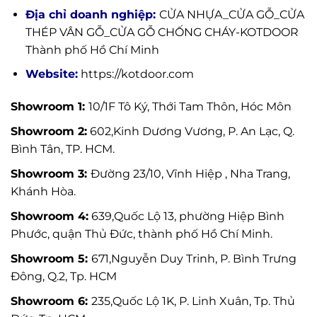
Địa chỉ doanh nghiệp:
CỬA NHỰA_CỬA GỖ_CỬA
THÉP VÂN GỖ_CỬA GỖ CHỐNG CHÁY-KOTDOOR
Thành phố Hồ Chí Minh
Website:
https://kotdoor.com
Showroom 1:
10/1F Tô Ký, Thới Tam Thôn, Hóc Môn
Showroom 2:
602,Kinh Dương Vương, P. An Lạc, Q.
Bình Tân, TP. HCM.
Showroom 3:
Đường 23/10, Vĩnh Hiệp , Nha Trang,
Khánh Hòa.
Showroom 4:
639,Quốc Lộ 13, phường Hiệp Bình
Phước, quận Thủ Đức, thành phố Hồ Chí Minh.
Showroom 5:
671,Nguyễn Duy Trinh, P. Bình Trưng
Đông, Q.2, Tp. HCM
Showroom 6:
235,Quốc Lộ 1K, P. Linh Xuân, Tp. Thủ