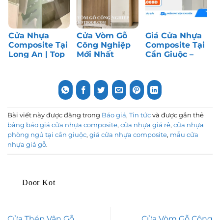
Cửa Nhựa
Cửa Vòm Gỗ
Giá Cửa Nhựa
Composite Tại
Công Nghiệp
Composite Tại
Long An | Top
Mới Nhất
Cần Giuộc –
1 Cửa Phòng
Tháng 7/2026
Long An | Top
Ngủ
1 Cửa Giá Rẻ
Bài viết này được đăng trong
Báo giá
,
Tin tức
và được gắn thẻ
bảng báo giá cửa nhựa composite
,
cửa nhựa giá rẻ
,
cửa nhựa
phòng ngủ tại cần giuộc
,
giá cửa nhựa composite
,
mẫu cửa
nhựa giả gỗ
.
Door Kot
Cửa Thép Vân Gỗ
Cửa Vòm Gỗ Công