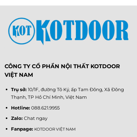
CÔNG TY CỔ PHẦN NỘI THẤT KOTDOOR
VIỆT NAM
Trụ sở:
10/1F, đường Tô Ký, ấp Tam Đông, Xã Đông
Thạnh, TP Hồ Chí Minh, Việt Nam
Hotline:
088.621.9955
Zalo:
Chat ngay
Fanpage
:
KOTDOOR VIỆT NAM