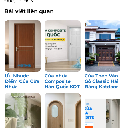
Đức, Tp. HCM
Bài viết liên quan
Ưu Nhược
Cửa nhựa
Cửa Thép Vân
Điểm Của Cửa
Composite
Gỗ Classic Hải
Nhựa
Hàn Quốc KOT
Đăng Kotdoor
Composite: Có
– Bền màu,
– Công Trình
Nên Dùng?
chống nước
Thực Tế
tốt