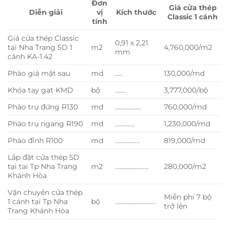
Đơn
Giá cửa thép
Diễn giải
vị
Kích thước
Classic 1 cánh
tính
Giá cửa thép Classic
0,91 x 2,21
tại Nha Trang 5D 1
m2
4,760,000/m2
mm
cánh KA-1.42
Phào giả mặt sau
md
…..
130,000/md
Khóa tay gạt KMD
bộ
…….
3,777,000/bộ
Phào trụ đứng R130
md
……………..
760,000/md
Phào trụ ngang R190
md
………….
1,230,000/md
Phào đỉnh R100
md
…………….
819,000/md
Lắp đặt cửa thép 5D
tại tại Tp Nha Trang
m2
………………….
280,000/m2
Khánh Hòa
Vận chuyển cửa thép
Miễn phí 7 bộ
1 cánh tại Tp Nha
bộ
………………………
trở lên
Trang Khánh Hòa