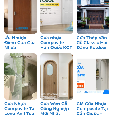
Ưu Nhược
Cửa nhựa
Cửa Thép Vân
Điểm Của Cửa
Composite
Gỗ Classic Hải
Nhựa
Hàn Quốc KOT
Đăng Kotdoor
Composite: Có
– Bền màu,
– Công Trình
Nên Dùng?
chống nước
Thực Tế
tốt
Cửa Nhựa
Cửa Vòm Gỗ
Giá Cửa Nhựa
Composite Tại
Công Nghiệp
Composite Tại
Long An | Top
Mới Nhất
Cần Giuộc –