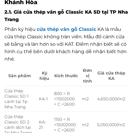
Khánh Hòa
2.1. Giá cửa thép vân gỗ Classic KA 5D tại TP Nha
Trang
Phần ký hiệu
cửa thép vân gỗ Classic
KA là mẫu
cửa thép Classic không tràn viền. Mẫu đố cánh cửa
sẽ bằng và lán hơn so với KAT. Điểm nhận biết sẽ có
hình cụ thể bên dưới khách hàng dễ nhận biết hơn
nhé.
Đơn
Ký
Giá cửa thép
Sản phẩm
Kích thước
vị
hiệu
KA
tính
Cửa thép
800 < R
Classic 5D 1
KA-1
<1150
2000
m2
4,650,000/m2
cánh tại Tp
< C <2600
Nha Trang
Cửa thép
1150 < R
Classic 5D 2
KA-
<1500
2000
m2
5,050,000/m2
cánh lệch tại
21
< C <2600
Tp Nha Trang