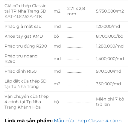
Giá cửa thép Classic
2,71 x 2,8
tại TP Nha Trang 5D
m2
5,750,000/m2
mm
KAT-41.52.52A-4TK
Phào giả mặt sau
md
…..
120,000/md
Khóa tay gạt KMD
bộ
…….
8,700,000/bộ
Phào trụ đứng R290
md
……………..
1,280,000/md
Phào trụ ngang
md
………….
1,400,000/md
R290
Phào đỉnh R150
md
…………….
970,000/md
Lắp đặt cửa thép 5D
m2
………………….
350,000/md
tại Tp Nha Trang
Vận chuyển cửa thép
Miễn phí 7 bộ
4 cánh tại Tp Nha
bộ
………………………
trở lên
Trang Khánh Hòa
Link mã sản phẩm:
Mẫu cửa thép Classic 4 cánh