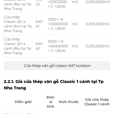
<2100
2000
m2
5,050,000/m2
cánh đều tại Tp
22
< C <2600
Nha Trang
Cửa thép
2300 < R
Classic 5D 4
KAT-
<3000
2000
m2
5,350,000/m2
cánh lệch tại Tp
41
< C <2600
Nha Trang
Cửa thép
3000 < R
Classic 5D 4
KAT-
<4000
2000
m2
5,250,000/m2
cánh đều tại Tp
42
< C <2600
Nha Trang
Cửa thép vân gỗ classic KAT kotdoor
2.2.1. Giá cửa thép vân gỗ Classic 1 cánh tại Tp
Nha Trang
Đơn
Giá cửa thép
Diễn giải
vị
Kích thước
Classic 1 cánh
tính