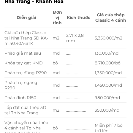
Nha Trang – Khánh Hòa
Đơn
Giá cửa thép
Diễn giải
vị
Kích thước
Classic 4 cánh
tính
Giá cửa thép Classic
2,71 x 2,8
tại Nha Trang 5D KA-
m2
5,350,000/m2
mm
41.40.40A-3TK
Phào giả mặt sau
md
…..
130,000/md
Khóa tay gạt KMD
bộ
…….
8,710,000/bộ
Phào trụ đứng R290
md
……………..
1,350,000/md
Phào trụ ngang
md
………….
1,450,000/md
R290
Phào đỉnh R150
md
…………….
980,000/md
Lắp đặt cửa thép 5D
m2
………………….
350,000/md
tại Tp Nha Trang
Vận chuyển cửa thép
Miễn phí 7 bộ
4 cánh tại Tp Nha
bộ
………………………
trở lên