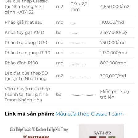
Giá cửa thép Classic
0,9 x 2,2
tại Nha Trang 5D 1
m2
4,850,000/m2
mm
cánh KAT-1.52
Phào giả mặt sau
md
…..
110,000/md
Khóa tay gạt KMD
bộ
…….
3,577,000/bộ
Phào trụ đứng R130
md
……………..
750,000/md
Phào trụ ngang R190
md
………….
1,130,000/md
Phào đỉnh R100
md
…………….
800,000/md
Lắp đặt cửa thép 5D
m2
………………….
300,000/md
tại tại Tp Nha Trang
Vận chuyển cửa thép
Miễn phí 7 bộ
1 cánh tại tại Tp Nha
bộ
………………………
trở lên
Trang Khánh Hòa
Link mã sản phẩm:
Mẫu cửa thép Classic 1 cánh