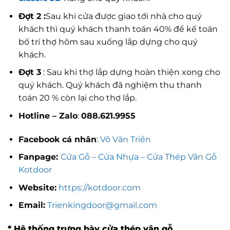
Đợt 2 :
Sau khi cửa được giao tới nhà cho quý
khách thì quý khách thanh toán 40% để kế toán
bố trí thợ hôm sau xuống lắp dựng cho quý
khách.
Đợt 3
: Sau khi thợ lắp dựng hoàn thiện xong cho
quý khách. Quý khách đã nghiệm thu thanh
toán 20 % còn lại cho thợ lắp.
Hotline – Zalo
:
088.621.9955
Facebook cá nhân
:
Võ Văn Triển
Fanpage:
Cửa Gỗ – Cửa Nhựa – Cửa Thép Vân Gỗ
Kotdoor
Website:
https://kotdoor.com
Email:
Trienkingdoor@gmail.com
* Hệ thống trưng bày cửa thép vân gỗ