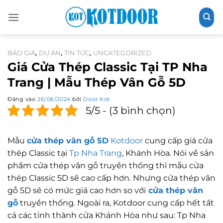
Bỏ
qua
nội
dung
BÁO GIÁ
DỰ ÁN
TIN TỨC
UNCATEGORIZED
,
,
,
Giá Cửa Thép Classic Tại TP Nha
Trang | Mẫu Thép Vân Gỗ 5D
Đăng vào
26/06/2024
bởi
Door Kot
5/5 - (3 bình chọn)
Mẫu
cửa thép vân gỗ 5D
Kotdoor
cung cấp giá cửa
thép Classic tại
Tp Nha Trang
, Khánh Hòa. Nói về sản
phẩm cửa thép vân gỗ truyền thống thì mẫu cửa
thép Classic 5D sẽ cao cấp hơn. Nhưng cửa thép vân
gỗ 5D sẽ có mức giá cao hơn so với
cửa thép vân
gỗ
truyền thống. Ngoài ra, Kotdoor cung cấp hết tất
cả các tỉnh thành cửa Khánh Hòa như sau: Tp Nha