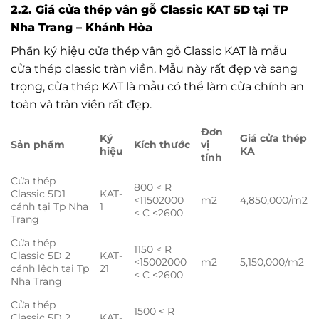
2.2. Giá cửa thép vân gỗ Classic KAT 5D tại TP
Nha Trang – Khánh Hòa
Phần ký hiệu cửa thép vân gỗ Classic KAT là mẫu
cửa thép classic tràn viền. Mẫu này rất đẹp và sang
trọng, cửa thép KAT là mẫu có thể làm cửa chính an
toàn và tràn viền rất đẹp.
Đơn
Ký
Giá cửa thép
Sản phẩm
Kích thước
vị
hiệu
KA
tính
Cửa thép
800 < R
Classic 5D1
KAT-
<1150
2000
m2
4,850,000/m2
cánh tại Tp Nha
1
< C <2600
Trang
Cửa thép
1150 < R
Classic 5D 2
KAT-
<1500
2000
m2
5,150,000/m2
cánh lệch tại Tp
21
< C <2600
Nha Trang
Cửa thép
1500 < R
Classic 5D 2
KAT-