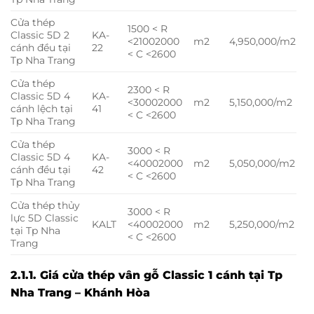
Cửa thép
1500 < R
Classic 5D 2
KA-
<2100
2000
m2
4,950,000/m2
cánh đều tại
22
< C <2600
Tp Nha Trang
Cửa thép
2300 < R
Classic 5D 4
KA-
<3000
2000
m2
5,150,000/m2
cánh lệch tại
41
< C <2600
Tp Nha Trang
Cửa thép
3000 < R
Classic 5D 4
KA-
<4000
2000
m2
5,050,000/m2
cánh đều tại
42
< C <2600
Tp Nha Trang
Cửa thép thủy
3000 < R
lực 5D Classic
KALT
<4000
2000
m2
5,250,000/m2
tại Tp Nha
< C <2600
Trang
2.1.1. Giá cửa thép vân gỗ Classic 1 cánh tại Tp
Nha Trang – Khánh Hòa