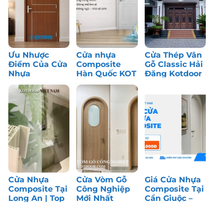
Ưu Nhược
Cửa nhựa
Cửa Thép Vân
Điểm Của Cửa
Composite
Gỗ Classic Hải
Nhựa
Hàn Quốc KOT
Đăng Kotdoor
Composite: Có
– Bền màu,
– Công Trình
Nên Dùng?
chống nước
Thực Tế
tốt
Cửa Nhựa
Cửa Vòm Gỗ
Giá Cửa Nhựa
Composite Tại
Công Nghiệp
Composite Tại
Long An | Top
Mới Nhất
Cần Giuộc –
1 Cửa Phòng
Tháng 7/2026
Long An | Top
Ngủ
1 Cửa Giá Rẻ