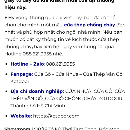
giấy tờ đầy đủ khi khách mua cửa tại thương
hiệu này.
+ Hy vọng, thông qua bài viết này, bạn đã có thể
chọn cho mình một mẫu
cửa thép chống cháy
đẹp
nhất và phù hợp nhất cho ngôi nhà mình. Nếu bạn
muốn có bất kỳ thông tin về kích thước cửa thép
chống cháy
,
hãy liên hệ ngay với chúng tôi qua
Hotline 088.621.9955 nhé.
Hotline – Zalo
:
088.621.9955
Fanpage:
Cửa Gỗ – Cửa Nhựa – Cửa Thép Vân Gỗ
Kotdoor
Địa chỉ doanh nghiệp:
CỬA NHỰA_CỬA GỖ_CỬA
THÉP VÂN GỖ_CỬA GỖ CHỐNG CHÁY-KOTDOOR
Thành phố Hồ Chí Minh
Website:
https://kotdoor.com
Showroom 1:
10/1F Tô Ký, Thới Tam Thôn, Hóc Môn