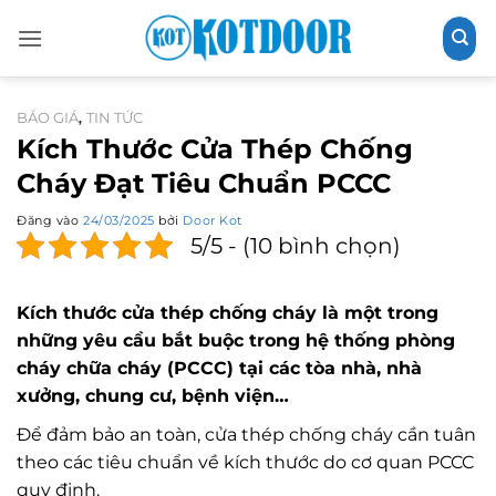
Bỏ
qua
nội
dung
BÁO GIÁ
TIN TỨC
,
Kích Thước Cửa Thép Chống
Cháy Đạt Tiêu Chuẩn PCCC
Đăng vào
24/03/2025
bởi
Door Kot
5/5 - (10 bình chọn)
Kích thước cửa thép chống cháy là một trong
những yêu cầu bắt buộc trong hệ thống phòng
cháy chữa cháy (PCCC) tại các tòa nhà, nhà
xưởng, chung cư, bệnh viện…
Để đảm bảo an toàn, cửa thép chống cháy cần tuân
theo các tiêu chuẩn về kích thước do cơ quan PCCC
quy định.