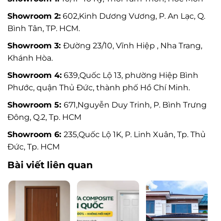
Showroom 2:
602,Kinh Dương Vương, P. An Lạc, Q.
Bình Tân, TP. HCM.
Showroom 3:
Đường 23/10, Vĩnh Hiệp , Nha Trang,
Khánh Hòa.
Showroom 4:
639,Quốc Lộ 13, phường Hiệp Bình
Phước, quận Thủ Đức, thành phố Hồ Chí Minh.
Showroom 5:
671,Nguyễn Duy Trinh, P. Bình Trưng
Đông, Q.2, Tp. HCM
Showroom 6:
235,Quốc Lộ 1K, P. Linh Xuân, Tp. Thủ
Đức, Tp. HCM
Bài viết liên quan