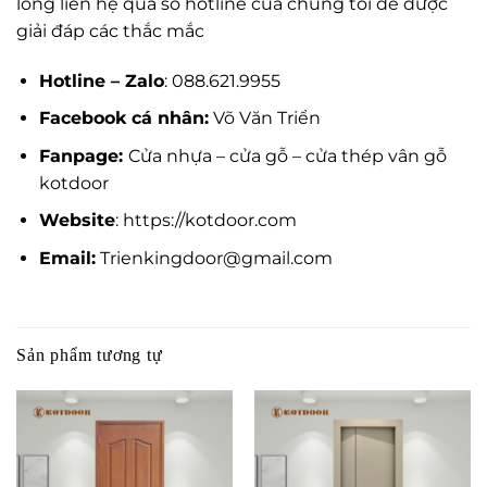
lòng liên hệ qua số hotline của chúng tôi để được
giải đáp các thắc mắc
Hotline – Zalo
: 088.621.9955
Facebook cá nhân:
Võ Văn Triển
Fanpage:
Cửa nhựa – cửa gỗ – cửa thép vân gỗ
kotdoor
Website
:
https://kotdoor.com
Email:
Trienkingdoor@gmail.com
Sản phẩm tương tự