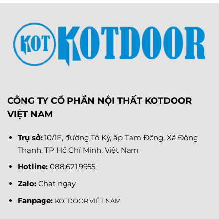
CÔNG TY CỔ PHẦN NỘI THẤT KOTDOOR
VIỆT NAM
Trụ sở:
10/1F, đường Tô Ký, ấp Tam Đông, Xã Đông
Thạnh, TP Hồ Chí Minh, Việt Nam
Hotline:
088.621.9955
Zalo:
Chat ngay
Fanpage
:
KOTDOOR VIỆT NAM