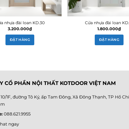
a nhựa đài loan KD.30
Cửa nhựa đài loan KD
3.200.000
₫
1.800.000
₫
ĐẶT HÀNG
ĐẶT HÀNG
Y CỔ PHẦN NỘI THẤT KOTDOOR VIỆT NAM
:
10/1F, đường Tô Ký, ấp Tam Đông, Xã Đông Thạnh, TP Hồ Chí
am
e:
088.621.9955
hat ngay