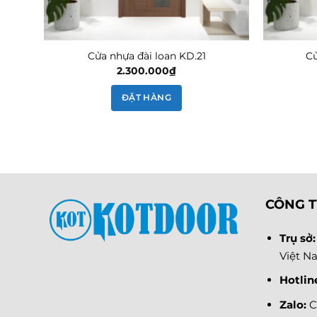
Cửa nhựa đài loan KD.21
Cử
2.300.000
₫
ĐẶT HÀNG
CÔNG T
Trụ sở
Việt N
Hotlin
Zalo:
C