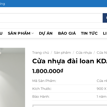
ống
ỆU
SẢN PHẨM
DỰ ÁN
BÁO GIÁ
TIN TỨC
L
Trang chủ
/
Sản phẩm
/
Cửa nhựa
/
Cửa N
Cửa nhựa đài loan KD
1.800.000
₫
Mã Sản Phẩm:
Cửa n
Kích Thước:
900 X
Bảo Hành:
1 năm