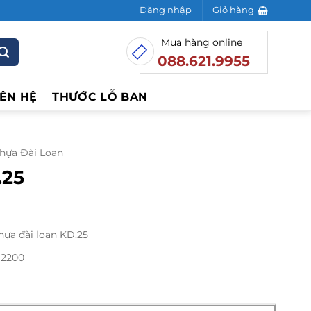
Đăng nhập
Giỏ hàng
Mua hàng online
088.621.9955
IÊN HỆ
THƯỚC LỖ BAN
hựa Đài Loan
.25
hựa đài loan KD.25
 2200