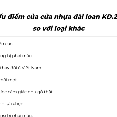
u điểm của cửa nhựa đài loan KD.
so với loại khác
ền cao.
ông bị phai màu
thay đổi ở Việt Nam
 mối mọt
ược cảm giác như gỗ thật.
nh lựa chọn.
ng bị phai màu.