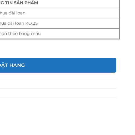
G TIN SẢN PHẨM
hựa đài loan
ựa đài loan KD.25
họn theo bảng màu
ĐẶT HÀNG