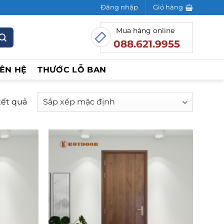
Đăng nhập
Giỏ hàng
Mua hàng online
088.621.9955
IÊN HỆ
THƯỚC LỖ BAN
kết quả