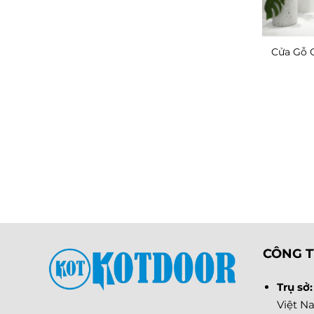
Cửa Gỗ 
CÔNG T
Trụ sở
Việt N