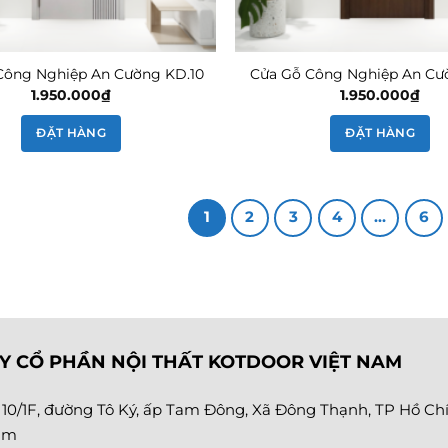
Công Nghiệp An Cường KD.10
Cửa Gỗ Công Nghiệp An Cườ
1.950.000
₫
1.950.000
₫
ĐẶT HÀNG
ĐẶT HÀNG
1
2
3
4
…
6
Y CỔ PHẦN NỘI THẤT KOTDOOR VIỆT NAM
:
10/1F, đường Tô Ký, ấp Tam Đông, Xã Đông Thạnh, TP Hồ Chí
am