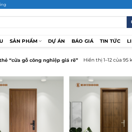
ống
ỆU
SẢN PHẨM
DỰ ÁN
BÁO GIÁ
TIN TỨC
L
Hiển thị 1–12 của 95 
 “cửa gỗ công nghiệp giá rẽ”