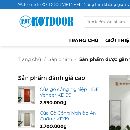
Bỏ
Welcome to KOTDOOR VIETNAM – Nâng tầm không gian s
qua
nội
Tìm
kiếm:
dung
TRANG CHỦ
GIỚI THI
Trang chủ
/
Sản phẩm
/
Sản phẩm được gắn thẻ
Sản phẩm đánh giá cao
Cửa gỗ công nghiệp HDF
Veneer KD.09
2.590.000
₫
Cửa Gỗ Công Nghiệp An
Cường KD.19
2.700.000
₫