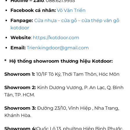
Hotline – Zalo
: 088.621.9955
Facebook cá nhân:
Võ Văn Triển
Fanpage:
Cửa nhựa – cửa gỗ – cửa thép vân gỗ
kotdoor
Website
:
https://kotdoor.com
Email:
Trienkingdoor@gmail.com
* Hệ thống showroom thương hiệu Kotdoor:
Showroom 1:
10/1F Tô Ký, Thới Tam Thôn, Hóc Môn
Showroom 2:
Kinh Dương Vương, P. An Lạc, Q. Bình
Tân, TP. HCM.
Showroom 3:
Đường 23/10, Vĩnh Hiệp , Nha Trang,
Khánh Hòa.
Showroom 4:
Quốc Lộ 13, phường Hiệp Bình Phước,