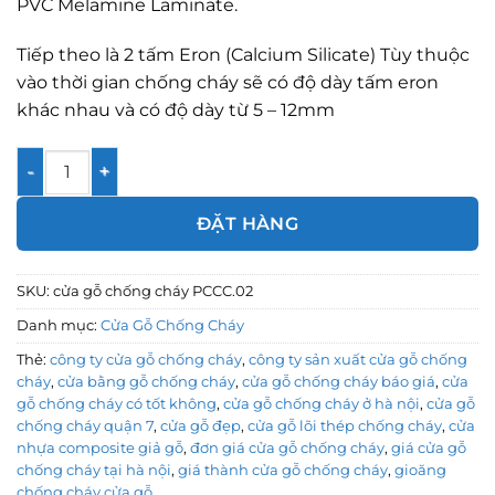
PVC Melamine Laminate.
Tiếp theo là 2 tấm Eron (Calcium Silicate) Tùy thuộc
vào thời gian chống cháy sẽ có độ dày tấm eron
khác nhau và có độ dày từ 5 – 12mm
Cửa gỗ chống cháy PCCC.02 số lượng
ĐẶT HÀNG
SKU:
cửa gỗ chống cháy PCCC.02
Danh mục:
Cửa Gỗ Chống Cháy
Thẻ:
công ty cửa gỗ chống cháy
,
công ty sản xuất cửa gỗ chống
cháy
,
cửa bằng gỗ chống cháy
,
cửa gỗ chống cháy báo giá
,
cửa
gỗ chống cháy có tốt không
,
cửa gỗ chống cháy ở hà nội
,
cửa gỗ
chống cháy quận 7
,
cửa gỗ đẹp
,
cửa gỗ lõi thép chống cháy
,
cửa
nhựa composite giả gỗ
,
đơn giá cửa gỗ chống cháy
,
giá cửa gỗ
chống cháy tại hà nội
,
giá thành cửa gỗ chống cháy
,
gioăng
chống cháy cửa gỗ