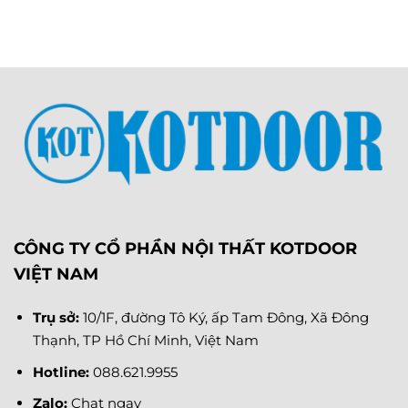
CÔNG TY CỔ PHẦN NỘI THẤT KOTDOOR
VIỆT NAM
Trụ sở:
10/1F, đường Tô Ký, ấp Tam Đông, Xã Đông
Thạnh, TP Hồ Chí Minh, Việt Nam
Hotline:
088.621.9955
Zalo:
Chat ngay