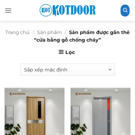
Bỏ
qua
nội
dung
Trang chủ
/
Sản phẩm
/
Sản phẩm được gắn thẻ
“cửa bằng gỗ chống cháy”
Lọc