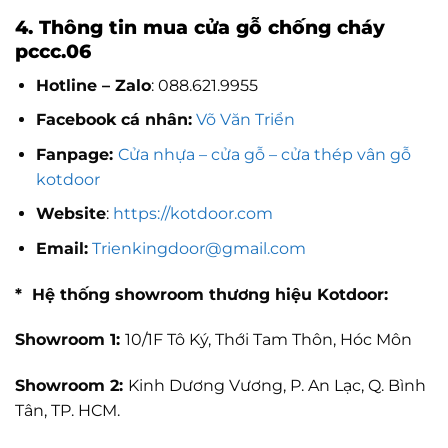
4. Thông tin mua cửa gỗ chống cháy
pccc.06
Hotline – Zalo
: 088.621.9955
Facebook cá nhân:
Võ Văn Triển
Fanpage:
Cửa nhựa – cửa gỗ – cửa thép vân gỗ
kotdoor
Website
:
https://kotdoor.com
Email:
Trienkingdoor@gmail.com
* Hệ thống showroom thương hiệu Kotdoor:
Showroom 1:
10/1F Tô Ký, Thới Tam Thôn, Hóc Môn
Showroom 2:
Kinh Dương Vương, P. An Lạc, Q. Bình
Tân, TP. HCM.