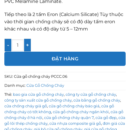
PVC Melamine Laminate.
Tiếp theo là 2 tấm Eron (Calcium Silicate) Tùy thuộc
vào thời gian chống cháy sẽ có độ dày tấm eron
khác nhau và có độ dày từ 5 – 12mm
Cửa gỗ chống cháy PCCC.06 số lượng
ĐẶT HÀNG
SKU:
Cửa gỗ chống cháy PCCC.06
Danh mục:
Cửa Gỗ Chống Cháy
Thẻ:
bao gia cửa gỗ chống cháy
,
công ty cửa gỗ chống cháy
,
công ty sản xuất cửa gỗ chống cháy
,
cửa bằng gỗ chống cháy
,
cửa chống cháy giả gỗ
,
cửa gỗ chống cháy báo giá
,
cửa gỗ
chống cháy có tốt không
,
cửa gỗ chống cháy ngăn khói
,
cửa gỗ
chống cháy ở hà nội
,
cửa gỗ chống cháy quận 7
,
cửa gỗ đẹp
,
cửa
gỗ lõi thép chống cháy
,
cửa nhựa composite giả gỗ
,
đơn giá cửa
gỗ chống cháy
,
giá bộ cửa gỗ chống cháy
,
giá cửa gỗ chống