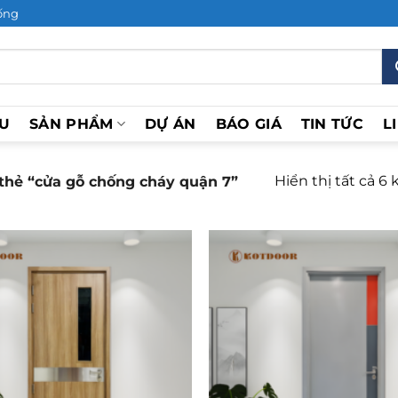
ống
ỆU
SẢN PHẨM
DỰ ÁN
BÁO GIÁ
TIN TỨC
L
Hiển thị tất cả 6 
hẻ “cửa gỗ chống cháy quận 7”