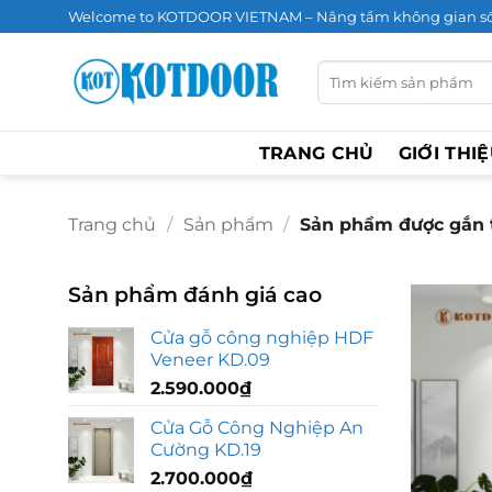
Bỏ
Welcome to KOTDOOR VIETNAM – Nâng tầm không gian s
qua
nội
Tìm
kiếm:
dung
TRANG CHỦ
GIỚI THI
Trang chủ
/
Sản phẩm
/
Sản phẩm được gắn t
Sản phẩm đánh giá cao
Cửa gỗ công nghiệp HDF
Veneer KD.09
2.590.000
₫
Cửa Gỗ Công Nghiệp An
Cường KD.19
2.700.000
₫