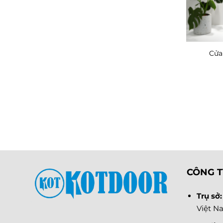
Cửa
CÔNG T
Trụ sở
Việt N