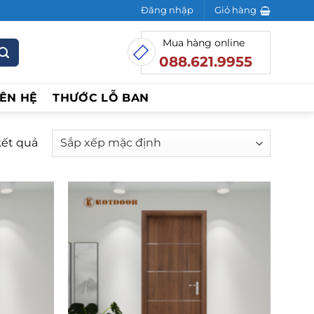
Đăng nhập
Giỏ hàng
Mua hàng online
088.621.9955
IÊN HỆ
THƯỚC LỖ BAN
kết quả